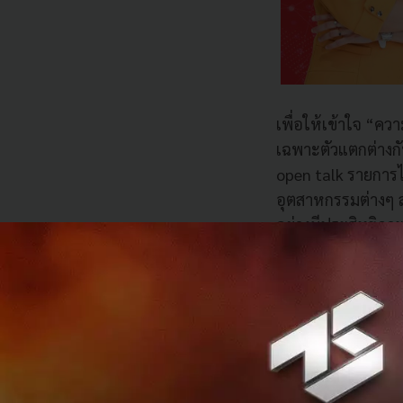
เพื่อให้เข้าใจ “ค
เฉพาะตัวแตกต่างก
open talk รายการไอ
อุตสาหกรรมต่างๆ 
อย่างมีประสิทธิภา
ทาง
www.open-te
ไฮไลท์รายการ op
Episode1: Michae