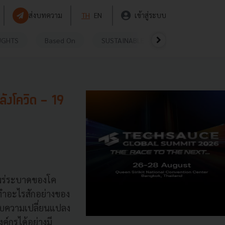
ส่งบทความ
TH
EN
เข้าสู่ระบบ
UGHTS
Based On
SUSTAINABLE
VIDEOS
P
ังโควิด - 19
แพร่ระบาดของโค
จทำอะไรสักอย่างของ
กับความเปลี่ยนแปลง
์กรได้อย่างมี