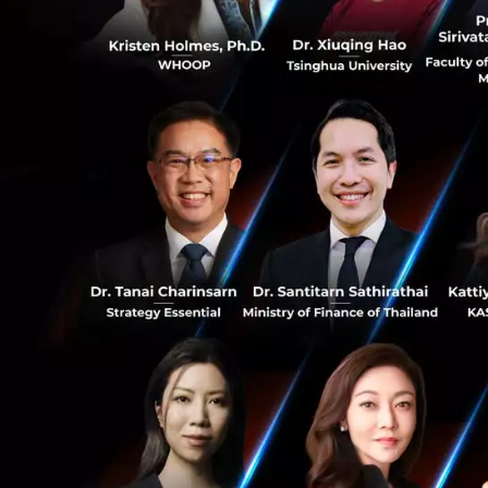
• ร่วมตอบคำถามได
0
Episode2: Axel W
สำหรับ Episode นี้
Central Retail มาร
2
รวมถึงประสบการณ์ใ
retail ที่มีความแ
ท้าทายและอะไรคือก
กลยุทธ์ต่างๆ ของผู
Experience ผ่านช
หมายเหตุ: สามารถ
platform):
https