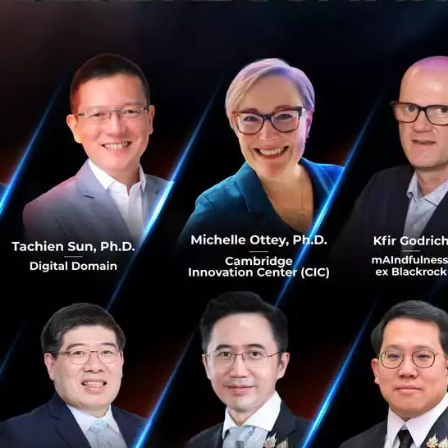
แรกด้วยการเจาะลึกภาพรวมของอุตสาหกรรมด้านการเงินการ
nancial Services and Insurance) ผ่านคำบอกเล่าของนายไมเคิ
วชาญด้านวิจัยแห่งวงการฟินเทคแถวหน้าระดับเอเชีย-แปซิฟิก ซึ
ลเชิงลึกเกี่ยวกับแนวทางการบริหารความเสี่ยง การเลือกใช้เทคโนโ
ansformation Strategy ตลอดจน Data-to-Digital Framework
ลทั้งหมดได้จากลิงค์สัมภาษณ์ด้านล่าง
t of COVID-19 on BFSI:
https://www.youtube.com/watc
e Tech for Financial Industry:
https://www.youtube.co
t=174s
ุกท่านร่วมกิจกรรม “ใครก็ได้ตอบที” ตอบคำถามจาก EP1 เพื่อลุ
 พร้อมรางวัลพิเศษจาก OPEN-TEC
วมสนุกเพิ่มเติม
https://bit.ly/39jDUBU