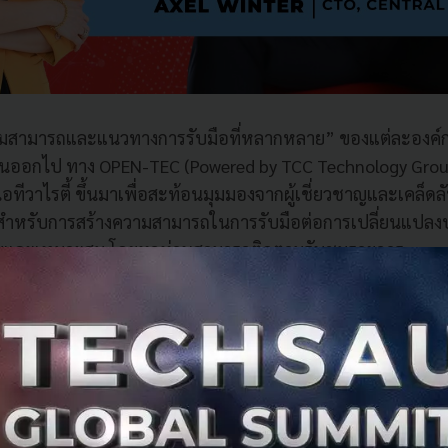
วามสามารถและแนวทางการรับมือที่หลากหลาย” ของแต่ละองค์กร
ันออกไป ทาง OPEN-TEC (Powered by TCC Technology Group)
ทีวาไรตี้ ขึ้นมาเพื่อสะท้อนมุมมองจากผู้เชี่ยวชาญและเคล็ดล
สำหรับการสร้างความสามารถในการรับมือต่อการเปลี่ยนแปลงป
พและเหมาะสม โดยทุกท่านสามารถติดตามรับชมรายการ open tal
c.com
หรือ OPEN-TEC เฟซบุ๊กเพจ
en talk
l Araneta