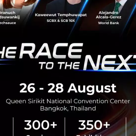
| Episode ต่อไปนั้นจะทำการสัมภาษณ์ผู้นำคนดังท่านใด ผู้อ
ายการไอทีน้องใหม่รายการนี้ได้ทุกๆ สัปดาห์ที่ 1 และ 3 ของเ
General Manager, Corporate Communications บริษัท ที.ซี.ซ
SI
Cloud
OPENTEC
TCCtech
OPEN-TEC
opentalk
Security
Thailand
No comment
RTICLE
กรุงเทพโปรดิ๊วส x Esri ใช้ดาว
พิกัดแปลงปลูก ดันเกษตรโปร่งใ