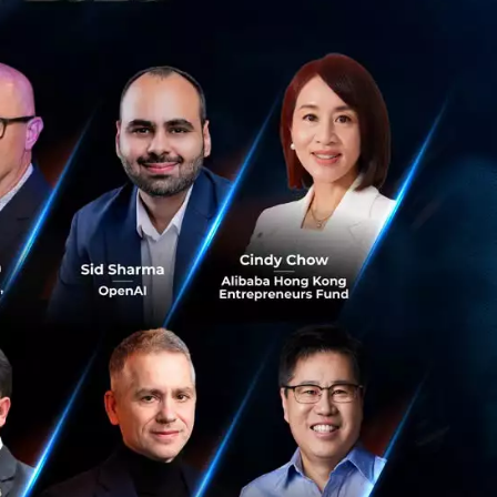
ธนาคารและประกัน
ล อะราเน็ตตา นัก
่งความน่าสนใจของ
ลยี รวมถึงแนวทาง
 ฯลฯ โดยผู้อ่าน
h?v=PyKdLy1sZpw
m/watch?
้นรับหูฟังไร้สาย