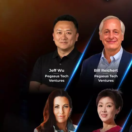
ประเดิม Episode 
(BFSI-Banking, Fi
วิเคราะห์ผู้เชี่ย
EP นี้อยู่ที่ข้อมู
การวาง Digital Tr
สามารถรับฟังข้อมู
EP1 Part1| Impac
EP1 Part 2| Futur
v=L8dzXx8Sipo&
หมายเหตุ: ขอเชิญท
Mi ZBW4485GL 🎧
• ศึกษากติกาการร่