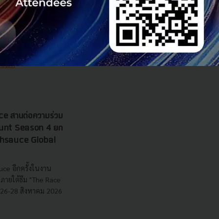
nd นำระบบแผนที่
เทียม ตรวจพิกัดแปลง
วามโปร่งใส ตอบโจทย์
ุนก...
 Team
e สานต่อความร่วม
 Hunt Season 4 ยก
echsauce Global
uce อีกครั้งในงาน
ายใต้ธีม "The Race
ี่ 26-28 สิงหาคม 2026