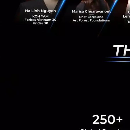
experience-2/
สำหรับ open talk 
เป็นกำลังใจให้กับร
โดยวลีพร สายะสิต 
(ทีซีซีเทค)
PR News
IDC
Data
BF
RELATED A