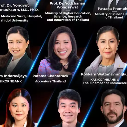
้ที่ OPEN-TEC FB Page:
shorturl.at/rBQ89
inter
 รายการ open talk ได้รับเกียรติจาก Axel Winter, Chief Techn
่วมเผยเรื่องราวที่หลายคนอาจยังไม่รู้ ทั้งความน่าสนใจเกี่ยวก
นการบริหารจัดการธุรกิจทั้ง Telecom, Consulting, Banking
ตกต่างกันออกไปตามแต่ละภูมิภาคทั่วโลก อะไรคือบทเรียนสำคั
ลยุทธ์ที่จะช่วยในการนำทัพให้ข้ามผ่านความท้าทายเหล่านั้
้นำท่านนี้ได้จากรายการ open talk | EP 2 Part 1 | Digital Tr
่องทาง YOUTUBE channel
https://youtu.be/P0NtDoIqClo
รับชมคลิปเต็มของ EP2 Part 1 พร้อม transcription ได้ที่
://www.open-tec.com/open-talk-ep-2-part-1-digital-tra