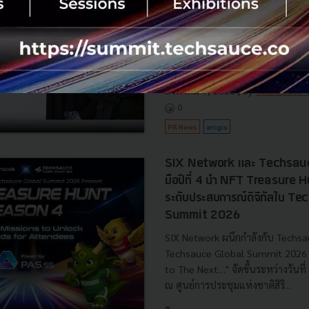
กรุงเทพโปรดิ๊วส ผนึก Esri Thaila
อัจฉริยะ 'ArcGIS' และภาพถ่ายดาว
ปลูกวัตถุดิบอาหารสัตว์ ยกระดับค
มาตรฐานค้าโลก EUDR พร้อมลดต้นท
สิงหาคม 7, 2026
| By
Techsauce
0
PR News
arcgis
SIX Network และ Techsauc
มือปีที่ 4 นำ NFT Treasure
ระดับประสบการณ์ดิจิทัลใน T
Summit 2026
SIX Network ผนึกกำลังกับ Techsa
Techsauce Global Summit 2026 ภ
to The Next…" จัดขึ้นระหว่างวันท
ณ ศูนย์การประชุมแห่งชาติสิริ...