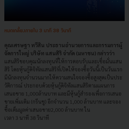
หมดเกลี้ยงภายใน 3 นาที 38 วินาที
คุณ
เศรษฐา ทวีสิน
ประธานอำนวยการและกรรมการผู้
จั
ดการใหญ่ บริษัท แสนสิริ จำกัด (มหาชน) กล่าวว่า
แสนสิริขอบคุณนักลงทุนที่ให้
การตอบรับและเชื่อมั่นแสน
สิริ โดยหุ้นกู้ดิจิทัลแสนสิริที่เปิ
ดให้จองซื้อวันนี้เป็นวันแรก
มีนักลงทุนจำนวนมากให้
ความสนใจจองซื้อสูงสุดเป็นประ
วั
ติการณ์ ประกอบด้วยหุ้นกู้ดิจิทัลแสนสิ
ริตามแผนการ
เสนอขาย
1,000
ล้านบาท และมีหุ้นกู้สำรองเพื่
อการเสนอ
ขายเพิ่มเติม (กรีนชู) อีกจำนวน
1,000
ล้านบาท
และจอง
ซื้อเต็มมูลค่าเสนอขาย
2,000
ล้านบาท ใน
เวลา
3
นาที
38
วินาที