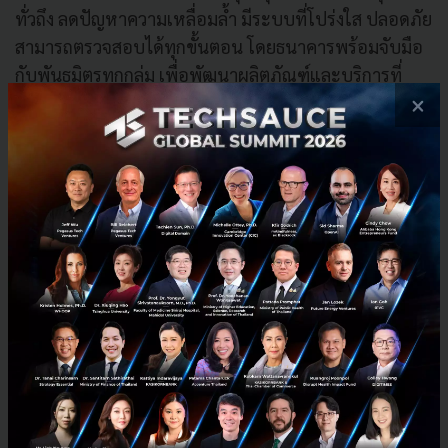
ทั่วถึง ลดปัญหาความเหลื่อมล้ำ มีระบบที่โปร่งใส ปลอดภัย
สามารถตรวจสอบได้ทุกขั้นตอน โดยธนาคารพร้อมจับมือ
กับพันธมิ
ตรทุกกลุ่ม เพื่อพัฒนาผลิตภัณฑ์และบริการที่
ตอบโจทย์ความต้องการของลูกค้
าเพื่อให้ชีวิตดีขึ้นอย่างทั่
ว
×
ถึงและยั่งยืน
ซื้อขายได้ในวันที่ 21 มกราคม 65
ทั้งนี้ หุ้นกู้ดิจิทัลแสนสิริเป็นหุ้
นกู้ระยะยาวชนิดระบุชื่อผู้
ถือ ไม่ด้อยสิทธิ ไม่มีหลักประกัน และมีผู้แทนผู้ถือหุ้นกู้
อายุ
2
ปี
6
เดือน ซึ่งจะครบกำหนดไถ่ถอนในปี พ.ศ.
2567
อัตราดอกเบี้ยคงที่
3.10%
ต่อปี กำหนดจ่ายดอกเบี้ย
ทุก
3
เดือน เริ่มนับจากวันออกหุ้นกู้วันแรก คือ วัน
ที่
21
มกราคม
2565