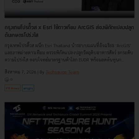
กรุงเทพโปรดิ๊วส x Esri ใช้ดาวเทียม ArcGIS ส่องพิกัดแปลงปลูก
ดันเกษตรโปร่งใส
กรุงเทพโปรดิ๊วส ผนึก Esri Thailand นำระบบแผนที่อัจฉริยะ 'ArcGIS'
และภาพถ่ายดาวเทียม ตรวจพิกัดแปลงปลูกวัตถุดิบอาหารสัตว์ ยกระดับ
ความโปร่งใส ตอบโจทย์มาตรฐานค้าโลก EUDR พร้อมลดต้นทุนก...
สิงหาคม 7, 2026
| By
Techsauce Team
0
PR News
arcgis