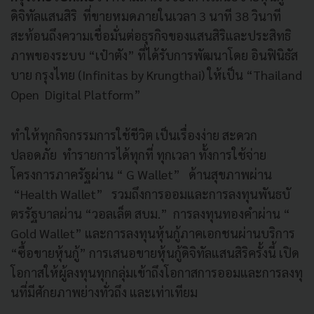
ดิจิทัลแสนสิริ ที่ขายหมดภายในเวลา
3
นาที
38
วินาที
สะท้อนถึงความเชื่อมั่นต่อธุรกิ
จของแสนสิริและประสิทธิ
ภาพของระบบ “เป๋าตัง” ที่ได้รับการพัฒนาโดย อินฟินิธัส
บาย กรุงไทย (
Infinitas by Krungthai)
ให้เป็น “
Thailand
Open Digital Platform”
ทำให้ทุกกิจกรรมการใช้ชีวิต เป็นเรื่องง่าย สะดวก
ปลอดภัย ทำรายการได้ทุกที่ ทุกเวลา ทั้งการใช้จ่าย
โครงการภาครัฐผ่
าน “
G Wallet”
ด้านสุขภาพผ่าน
“
Health Wallet”
รวมถึงการออมและการลงทุนพันธบั
ตรรัฐบาลผ่าน “วอลเล็ต สบม.” การลงทุนทองคำผ่าน “
Gold Wallet”
และการลงทุนหุ้นกู้ภาคเอกชนผ่
านบริการ
“ซื้อขายหุ้นกู้” การเสนอขายหุ้นกู้ดิจิทัลแสนสิ
ริครั้งนี้ เปิด
โอกาสให้ผู้ลงทุนทุกกลุ่
มเข้าถึงโอกาสการออมและการลงทุ
นที่มีศักยภาพย่างทั่วถึง และเท่าเทียม