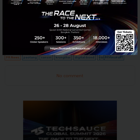
โ
ดยเปิดให้ลงทุนขั้นต่ำเพียง
1,000
บาท นักลงทุนสามารถ
ลงทุนเพิ่มด้วยอั
ตราทวีคูณครั้งละ
1,000
บาท วงเงินลงทุน
สูงสุดท่านละไม่เกิน
50
ล้านบาท โดยหุ้นกู้ได้รับการจัดอัน
ดั
บความน่าเชื่อถือที่ “
BBB+”
จากทริสเรทติ้ง เมื่อวัน
ที่
22
พฤศจิกายน
2564
ซึ่งเป็นระดับ
Investment Grade
PR News
paotang
sansiri
krungthai
digital-bond
หุ้นกู้ดิจิทัลแสนสิริ
No comment