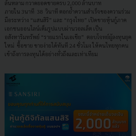
ล้นหลาม กวาดยอดขายครบ
2,000
ล้านบาท
ภายใน
3
นาที
38
วินาที ตอกย้ำความสำเร็จของความร่วม
มื
อระหว่าง “แสนสิริ” และ “กรุงไทย” เปิดขายหุ้นกู้ภาค
เอกชนออนไลน์
เต็มรูปแบบผ่านวอลเล็ต เป็น
อสังหาริมทรัพย์ “รายแรกในเอเชีย” ตอบโจทย์ผู้ลงทุนยุค
ใหม่ ซื้อขาย ขายง่ายได้ทันที
24
ชั่วโมง ให้คนไทยทุกคน
เข้าถึงการลงทุ
นได้อย่างทั่วถึงและเท่าเทียม