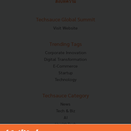
ส่งบทความ
Techsauce Global Summit
Visit Website
Trending Tags
Corporate Innovation
Digital Transformation
E-Commerce
Startup
Technology
Techsauce Category
News
Tech & Biz
AI
HealthTech
Exec Insight