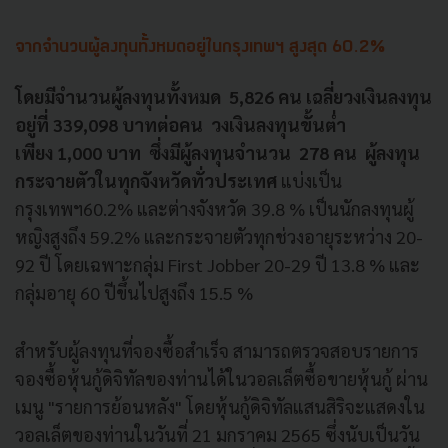
จากจำนวนผู้ลงทุนทั้งหมดอยู่ในกรุงเทพฯ สูงสุด 60.2%
โดยมีจำนวนผู้ลงทุนทั้งหมด
5,826
คน เฉลี่ยวงเงินลงทุน
อยู่ที่
339,098
บาทต่อคน วงเงินลงทุนขั้นต่ำ
เพียง
1,000
บาท ซึ่งมีผู้ลงทุนจำนวน 278 คน ผู้ลงทุน
กระจายตัวในทุกจังหวั
ดทั่วประเทศ
แบ่งเป็น
กรุงเทพฯ
60.2%
และต่างจังหวัด
39.8 %
เป็นนักลงทุนผู้
หญิงสูงถึง
59.2%
และกระจายตัวทุกช่วงอายุระหว่าง
20-
92
ปี โดยเฉพาะกลุ่ม
First Jobber 20-29
ปี
13.8 %
และ
กลุ่มอายุ
60
ปีขึ้นไปสูงถึง
15.5 %
สำหรับผู้ลงทุนที่จองซื้อสำเร็จ สามารถตรวจสอบรายการ
จองซื้อหุ้
นกู้ดิจิทัลของท่านได้ในวอลเล็
ตซื้อขายหุ้นกู้ ผ่าน
เมนู "รายการย้อนหลัง" โดยหุ้นกู้ดิจิทัลแสนสิริ
จะแสดงใน
วอลเล็ตของท่านในวันที่
21
มกราคม
2565
ซึ่งนับเป็นวัน