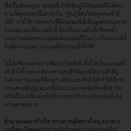
ซึ่งเป็นนักลงทุนรายย่อยที่เข้
าถึงหุ้นกู้ดิจิทัลแสนสิริได้
ตรง
ตามวัตถุประสงค์ในการเป็น “หุ้นกู้ที่คนไทยทุกคนเข้าถึ
งได้” การให้การตอบรับที่ดีจนส่งผลให้
เต็มมูลค่าเสนอขาย
ในระยะเวลาอั
นรวดเร็วนี้ นับเป็นความสำเร็จที่ตอกย้ำ
เจตนารมย์และความมุ่งมั่
นของแสนสิริในการเป็นแบรนด์ที่
จับต้องง่าย และ “แบรนด์ที่ทุกคนเข้าถึงได้”
ไม่ใช่เพียงเฉพาะการพั
ฒนาโปรดักส์ เพื่อให้เป็นแบรนด์ที่
เข้าถึ
งได้ในทุกระดับราคา แสนสิริยังมองถึงความสำคัญ
ในด้
านการลงทุนที่ต้องเท่าเที
ยมและเข้าถึงได้ ทำให้มีการ
เสนอขายหุ้นกู้รู
ปแบบนี้เป็นรายแรกของธุรกิจอสั
งหาริม
ทรัพย์ในเอเชีย และได้รับการตอบรับจากนักลงทุ
นที่เกิน
ความคาดหมาย
ด้าน คุณผยง ศรีวณิช
กรรมการผู้จัดการใหญ่ ธนาคาร
กรุงไทย เปิดเผยว่า
ความสำเร็จของการเสนอขายหุ้นกู้