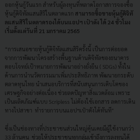
ออกหุ้นกู้วั
นแรก สำหรับผู้ลงทุนที่
พลาดโอกาสการจองซื้อ
หุ้นกู้ดิจิ
ทัลแสนสิริในตลาดแรก
สามารถซื้อขายหุ้นกู้ดิจิทั
ลแสนสิริในตลาดรองได้บนแอปฯ เป๋าตัง ได้
24
ชั่วโมง
เริ่มตั้งแต่วันที่
21
มกราคม
2565
“
การเสนอขายหุ้นกู้ดิจิทั
ลแสนสิริครั้งนี้ เป็นการต่อยอด
จากการพั
ฒนาโครงสร้างพื้นฐานด้านดิจิทั
ลของธนาคาร
ตอบโจทย์เป้าหมายการพัฒนาอย่
างยั่งยืน (
SDGs)
ทั้งใน
ด้านการนำนวัตกรรมมาเพิ่
มประสิทธิภาพ พัฒนายกระดับ
ตลาดทุนไทย นำเสนอบริการที่สนับสนุนการเติ
บโตของ
เศรษฐกิจอย่างต่อเนื่อง ช่วยลดปัญหาสิ่งแวดล้อม เพราะ
เป็นผลิตภัณฑ์แบบ
Scripless
ไม่ต้องใช้เอกสาร ลดการเดิน
ทางไปสาขา ทำรายการบนแอปฯเป๋าตังได้ทันที"
ซึ่งเป็นช่องทางที่ประชาชนส่
วนใหญ่คุ้นเคยมีผู้ใช้งานกว่า
33
ล้านคน ช่วยให้ประชาชนทุกกลุ่มเข้าถึ
งการลงทุนได้