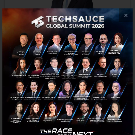
×
กรุงไทย ทุบสถิติใหม่ ขายพันธบัตรวอลเล็ต สบม. วงเงิน 1 หมื่น
ล้านบาท หมดใน 12 นาที
กรุงไทย สร้างสถิติใหม่ ขายพันธบัตรออมทรัพย์รุ่น “ออมไปด้วยกัน” บน
วอลเล็ต สบม. ในแอปฯ เป๋าตัง วงเงิน 10,000 ล้านบาท หมดภายใน 12 นาที
ตอกย้ำศักยภาพระบบ รองรับการทำธุรกรรมดิจิทัลทุกร...
พฤศจิกายน 16, 2021
| By
Techsauce Team
0
PR News
digital bond