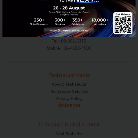
E-mail :
contact@techsauce.co
Tel : 02-001-5375
Mobile : 06-4658-9500
Techsauce Media
About Techsauce
Techsauce Services
Privacy Policy
ส่งบทความ
Techsauce Global Summit
Visit Website