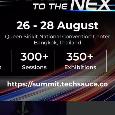
 www.scbs.com โดย บล.ไทยพาณิชย์ถือเป็นบริษัทสมาชิก “กลุ่
ional Digital ID เพื่อยืนยันตัวตนในการเปิดบัญชีซื้อ-ขายหลั
ิการในเดือนธันวาคมนี้