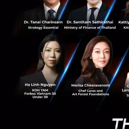
บริการเปิดพอร์ตล
225
เปิดบัญชีลงทุนโดยไ
เงินได้ทั้ง หุ้นไท
กองทุนอัตโนมัติกั
เปิดพอร์ตลงทุนดังนี
ผ่าน Let’s I
เทคโนโลยี E-
สะดวกสบาย สา
ผ่าน SCB Eas
แอปธนาคารพร้
ผลิตภัณฑ์ผ่า
Easy เข้าสู่ E
ผ่าน iOnboar
ข้อมูลส่วนตัว