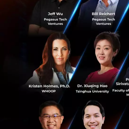
คุณเฉลิมวุฒิ ชมะนันท
คุณเฉลิมวุฒิ ชมะน
ทรัพย์ ไทยพาณิชย์
0
ประกาศเป็นทุกอย่า