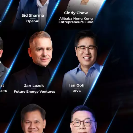
ยพาณิชย์ จำกัด (SCBS)
orm บริษัทหลัก
ลแพลตฟอร์มพร้อม