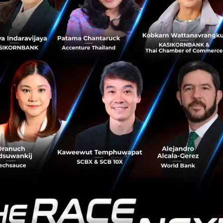
งทุน 4.0 (SCBS Investment Account)
ม่ใช้เอกสาร สะดวก รวดเร็ว และง่ายขึ้น เปิดครั้งเดียวลงทุน
ย หุ้นต่างประเทศ กองทุนรวม ตราสารหนี้ ฯลฯ อีกทั้งยังสามารถใ
บ Goal Invest ได้ทันที ด้วยช่องทางที่หลากหลายทั้งออนไลน์
้
nvest แอปพลิเคชั่นใหม่ของบล.ไทยพาณิชย์ โดยใช้วิธีการยืนยั
KYC (Electronic Know Your Customer) ซึ่งเป็นเทคโนโลยีที่
มารถเปิดบัญชีได้ด้วยตัวเอง โดยใช้สมุดบัญชีเงินฝากธนาคาร
y แอปพลิเคชั่น โดย บล.ไทยพาณิชย์ถือเป็น “โบรกเกอร์แรก” ที
อมด้วย Function ที่ทำให้การลงทุนง่ายขึ้น ด้วยการดูสถานะ
นแอป SCB Easy ได้ทันที โอนเงินทันใจเข้าพอร์ตหุ้นได้สะดวก เ
asy Invest เพื่อลงทุนได้ทันที
ding ที่ธนาคารไทยพาณิชย์ทุกสาขา โดยใช้บัตรประชาชนเพีย
ผ่าน iPad รอรับ SMS และ Email แจ้งผลอนุมัติ