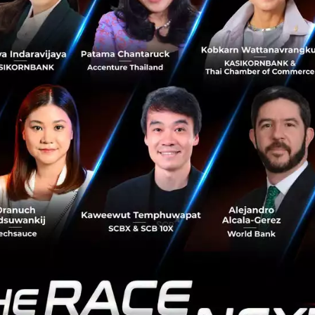
รลงนามข้อตกลงการค้าเฟสแรกตามที่ได้ประกาศไว้ในเดือน ม.ค. 
ครึ่งปีแรก
่าสงครามการค้าระหว่างจีนกับสหรัฐจะไม่รุนแรงขึ้นในปี 2020
กิจทั้งสองประเทศแล้ว ซึ่งการที่ทั้งสองฝ่ายไม่ปรับขึ้นภาษีก
กิจและตลาดการเงิน ซึ่งเมื่อรวมกับภาพของนโยบายการเงินโล
การผลิตโลกที่เริ่มฟื้นตัวขึ้นจากสินค้าคงคลังที่หมดลง และ
ะยังเป็นกระแส Risk-on ต่อเนื่องเช่นกัน