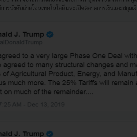
ิการบังคับถ่ายโอนเทคโนโลยี และเปิดตลาดการเงินและสกุลเง