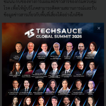
ซีมันนี่ กับช่องทางการเผยแพร่ข่าวสารของกรมควบคุม
โรค เพื่อให้ผู้บริโภคสามารถติดตามสถานการณ์และรับ
ข้อมูลข่าวสารเกี่ยวกับพื้นที่เสี่ยงได้อย่างใกล้ชิด
×
นอกจากการดูแลกลุ่ม SMEs และผู้บริโภคแล้ว Sea
(ประเทศไทย) ยังมีมาตรการดูแลพนักงาน ดังนี้ วาง
มาตรการให้พนักงานทำงานจากที่พักอาศัยเริ่มต้นตั้งแต่
กลางเดือนมีนาคม 2563 เพื่อลดความเสี่ยงในการติดเชื้อ
ไวรัสโคโรนา 2019 โดยมีการสนับสนุนอุปกรณ์ที่จำเป็น
สำหรับการทำงานของแต่ละแผนก รวมถึงการเข้าถึง
อินเทอร์เน็ต เพื่ออำนวยความสะดวกให้พนักงานไม่ต้อง
แบกรับค่าใช้จ่ายส่วนดังกล่าวที่เพิ่มขึ้น นอกจากนี้ ในช่วง
ที่จำเป็นต้องรักษาระยะห่างทางสังคม Sea (ประเทศไทย)
ยังต้องการให้พนักงานมีโอกาสในการพัฒนาศักยภาพของ
ตนเองอย่างต่อเนื่อง โดยมีการสิทธิ์เข้าร่วมศึกษาใน
หลักสูตรออนไลน์บนแพลตฟอร์มการศึกษาชั้นนำ เพื่อ