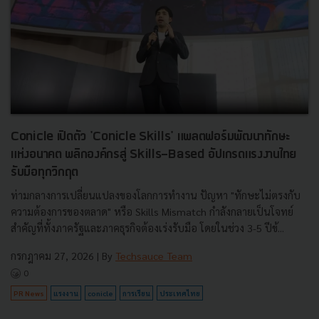
Conicle เปิดตัว 'Conicle Skills' แพลตฟอร์มพัฒนาทักษะ
แห่งอนาคต พลิกองค์กรสู่ Skills-Based อัปเกรดแรงงานไทย
รับมือทุกวิกฤต
ท่ามกลางการเปลี่ยนแปลงของโลกการทำงาน ปัญหา "ทักษะไม่ตรงกับ
ความต้องการของตลาด" หรือ Skills Mismatch กำลังกลายเป็นโจทย์
สำคัญที่ทั้งภาครัฐและภาคธุรกิจต้องเร่งรับมือ โดยในช่วง 3-5 ปีข้...
กรกฎาคม 27, 2026
| By
Techsauce Team
0
PR News
แรงงาน
conicle
การเรียน
ประเทศไทย