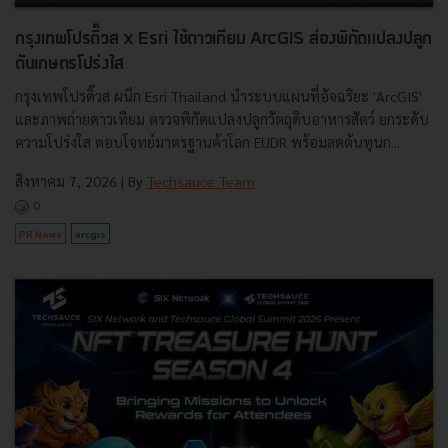
กรุงเทพโปรดิ๊วส x Esri ใช้ดาวเทียม ArcGIS ส่องพิกัดแปลงปลูก
ดันเกษตรโปร่งใส
กรุงเทพโปรดิ๊วส ผนึก Esri Thailand นำระบบแผนที่อัจฉริยะ 'ArcGIS'
และภาพถ่ายดาวเทียม ตรวจพิกัดแปลงปลูกวัตถุดิบอาหารสัตว์ ยกระดับ
ความโปร่งใส ตอบโจทย์มาตรฐานค้าโลก EUDR พร้อมลดต้นทุนก...
สิงหาคม 7, 2026
| By
Techsauce Team
0
PR News
arcgis