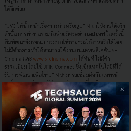
ให้ลูกค้
าสามารถนำเหรียญ
JFIN
ไปแลกสิ
นค้าและบริการ
ได้อีกด้วย
“
JVC
ให้น้ำหนักเรื่
องการนำเหรียญ
JFIN
มาใช้งานได้
จริง
ดังนั้น การทำงานร่วมกับพันธมิตรอย่าง เอส เอฟ ในครั้งนี้
ทีมพัฒนาจึงออกแบบระบบให้
สามารถใช้งานจริงได้โดย
ไม่มีตั
วกลาง ทำให้สามารถใช้งานบนแอพพลิเคชั
น
SF
Cinema
และ
www.sfcinema.com
ได้
ทันที ไม่มีค่า
ธรรมเนียม โดยใช้
JFIN Connect
ซึ่งเป็นเทคโนโลยีที่
ได้
รับการพัฒนาเพื่อให้
JFIN
สา
มารถเชื่อมต่อกับแอพพลิ
เคชั่
นของพาร์ทเนอร์ได้อย่างง่ายดาย เพื่อสร้าง
×
ประสบการณ์แบบไร้
รอยต่อให้กับผู้ถือเหรียญ ด้วยความ
ตั้งใจให้ผู้ใช้งานที่
รักการชมภาพยนตร์สามารถนำเหรี
ยญ
JFIN
มาแลกบัตรภาพยนตร์ได้ง่
ายๆ เพื่อตอบรับเทรนด์
ของผู้บริ
โภคยุคใหม่ที่มีความต้องการใช้
ดิจิทัลเคอร์เรนซี
มาเป็นส่วนหนึ่
งของพวกเขาในชีวิตประจำวัน” คุณธน