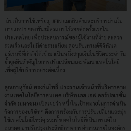
นับเป็นการใช้เหรียญ
JFIN
แลกสิ
นค้าและบริการผ่านโม
บายแอปฯ ของพันธมิตรแบบไร้รอยต่อครั้
งแรกใน
ประเทศไทย เพื่อประสบการณ์ของผู้ใช้งานที่
ง่าย สะดวก
รวดเร็ว และไม่มีค่าธรรมเนียม ตอบรับเทรนด์ดิจิทัลเค
อร์เรนซี
ที่กำลังได้เข้ามาเป็นหนึ่งสกุ
ลเงินในชีวิตประจำวัน
ย้ำจุดยืนสำคัญในการปรับเปลี่
ยนและพัฒนาเทคโนโลยี
เพื่อผู้ใช้
บริการอย่างต่อเนื่อง
คุณภานุวัจน์ ทองร่มโพธิ์ ประธานเจ้าหน้าที่บริ
หารสาย
งานเทคโนโลยีสารสนเทศ บริษัท เอส เอฟ คอร์ปอเรชั่น
จำกัด (มหาชน)
เปิดเผยว่า หนึ่งในเป้าหมายในการดำเนิน
กิ
จการของบริษัทฯ คือการพร้อมกับการปรับเปลี่
ยนและมุ่ง
ใช้เทคโนโลยีใหม่ๆ รวมทั้งเทคโนโลยีที่เป็นเทรนด์
ใน
อนาคต มาปรับปรุงประสิทธิ
ภาพการทำงานภายในองค์กร