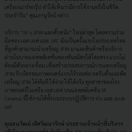
เครือเจมาร์ทกรุ๊ป ทำให้เห็นว่ามีการใช้งานจริ
งในชีวิต
ประจำวัน” คุณภานุวัจน์ กล่าว
บริการ “
SF x JFIN
แลกตั๋วหนัง” ใหม่ล่าสุด โดยความร่วม
มือของ เอส เอฟ และ
JVC
นับเป็นครั้งแรกในประเทศไทย
ที่ลูกค้
าสามารถนำเหรียญ
JFIN
มาแลกสิ
นค้าหรือบริการ
ผ่านโมบายแอพพลิ
เคชั่นของพันธมิตรได้โดยตรง แบบไม่
ต้องมีตัวกลางเชื่อม เพื่อสร้างประสบการณ์การแลกเหรี
ยญ
JFIN
รับบัตรชมภาพยนตร์
แบบไร้รอยต่อ กดรับตั๋วและตัด
เหรียญ
JFIN
ได้
ทันที ใช้ง่าย ใช้ได้จริง ทุกสาขาของโรง
ภาพยนตร์ในเครือ เอส เอฟ บนแอพพลิเคชัน
SF
Cinema
ที่ใช้งานได้ทั้
งบนระบบปฏิบัติการ
IOs
และ
Andr
oid
คุณธนวัฒน์ เลิศวัฒนารักษ์ ประธานเจ้าหน้าที่บริหาร
บริษัท เจ เวนเจอร์ส จำกัด หรือ
JVC
กล่าวเพิ่มเติมว่า
JVC