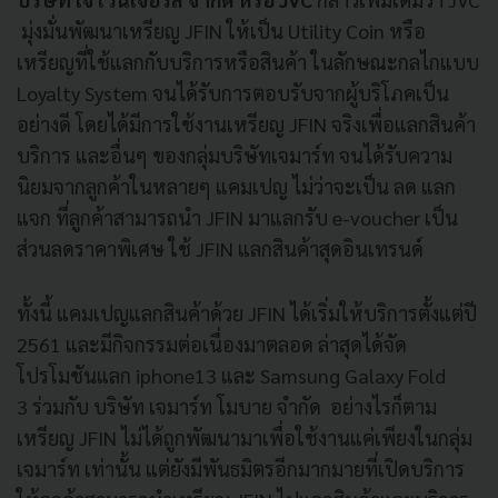
มุ่งมั่นพัฒนาเหรียญ
JFIN
ให้
เป็น
Utility Coin
หรือ
เหรียญที่ใช้แลกกับบริการหรือสิ
นค้า ในลักษณะกลไกแบบ
Loyalty System
จนได้รับการตอบรับจากผู้
บริโภคเป็น
อย่างดี โดยได้มีการใช้งานเหรียญ
JFIN
จ
ริงเพื่อแลกสินค้า
บริการ และอื่นๆ ของกลุ่มบริษัทเจมาร์ท จนได้รับความ
นิยมจากลูกค้
าในหลายๆ แคมเปญ ไม่ว่าจะเป็น ลด แลก
แจก ที่ลูกค้าสามารถนำ
JFIN
มาแลกรั
บ
e-voucher
เป็น
ส่วนลดราคาพิ
เศษ ใช้
JFIN
แลกสินค้าสุดอินเทรนด์
ทั้งนี้ แคมเปญแลกสินค้าด้วย
JFIN
ได้
เริ่มให้บริการตั้งแต่ปี
2561
และมีกิจกรรมต่อเนื่องมาตลอด ล่าสุดได้จัด
โปรโมชันแลก
iphone
13
และ
Samsung Galaxy Fold
3
ร่วมกับ บริษัท เจมาร์ท โมบาย จำกัด อย่างไรก็ตาม
เหรียญ
JFIN
ไม่ได้
ถูกพัฒนามาเพื่อใช้งานแค่เพี
ยงในกลุ่ม
เจมาร์ท เท่านั้น แต่ยังมีพันธมิตรอีกมากมายที่
เปิดบริการ