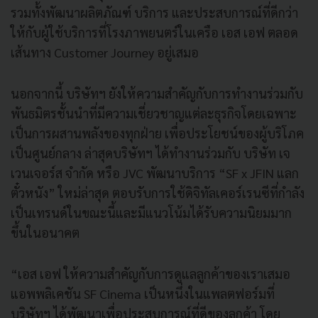
รวมทั้งพัฒนาผลิตภัณฑ์ บริการ และประสบการณ์ที่ดีกว่า
ให้กับผู้
ใช้บริการที่โรงภาพยนตร์ในเครือ เอส เอฟ ตลอด
เส้นทาง
Customer Journey
อยู่เสมอ
นอกจากนี้ บริษัทฯ ยังให้ความสำคัญกับการทำงานร่
วมกับ
พันธมิตรชั้นนำที่มี
ความเชี่ยวชาญแต่ละธุรกิ
จโดยเฉพาะ
เป็นการผสานพลังของทุกฝ่าย เพื่อประโยชน์ของผู้บริโภค
เป็
นศูนย์กลาง ล่าสุดบริษัทฯ ได้ทำงานร่วมกับ บริษัท เจ
เวนเจอร์ส จำกัด หรือ
JVC
พัฒนาบริการ “
SF x JFIN
แลก
ตั๋วหนัง” ใหม่ล่าสุด ตอบรับการใช้ดิจิทัลเคอร์เรนซี
ที่กำลัง
เป็นเทรนด์ในขณะนี้
และมีแนวโน้มได้รับความนิ
ยมมาก
ขึ้นในอนาคต
“เอส เอฟ ให้ความสำคัญกับการดูแลลูกค้
าของเราเสมอ
แอพพลิเคชัน
SF Cinema
เป็นหนึ่งในแพลตฟอร์มที่
บริษัทฯ ได้พัฒนาเพื่อประสบการณ์ที่ดี
ของลูกค้า โดย