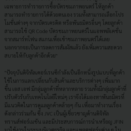
เฉพาะการทำรายการซื้อบัตรชมภาพยนตร์ ให้ลูกค้า
สามารถทำรายการได้ด้
วยตนเอง รวมทั้งสามารถเลือกโปร
โมชั่นต่างๆ จากบัตรเครดิต หรือพันธมิตรอื่นๆ โดยลูกค้า
สามารถใช้
QR Code
บัตรชมภาพยนตร์ในแอพพลิ
เคชั่น
จากสมาร์ทโฟน สแกนเพื่อเข้าชมภาพยนตร์ได้เลย
นอกจากจะเป็นการลดการสัมผัสแล้ว ยังเพิ่มความสะดวก
สบายให้กับลู
กค้าอีกด้วย"
"ปัจจุบันดิจิทัลเคอร์เรนซีกำลั
งเป็นอีกหนึ่งรูปแบบที่ลูกค้
า
ใช้ในการแลกเปลี่ยนกับสินค้
าและบริการต่างๆ เพิ่มมาก
ขึ้น เอส เอฟ มีกลุ่มลูกค้าที่หลากหลาย รวมทั้งมีกลุ่มลูกค้าที่
ปรับตั
วรับกับเทคโนโลยีใหม่ๆ เราจึงได้มองหาพันธมิตรที่
มี
แนวคิดในการดูแลลูกค้าคล้ายๆ กัน เพื่อมาทำงานเรื่อง
ดังกล่าวร่
วมกัน ซึ่ง
JVC
เป็นผู้เชี่ยวชาญด้
านดิจิทัล
ทรานส์ฟอร์เมชัน และมีประสบการณ์การนำเหรียญ
JFI
N
มาใช้งานในระบบนิเวศธุรกิจ และแพลตฟอร์มต่าง ๆ ใน