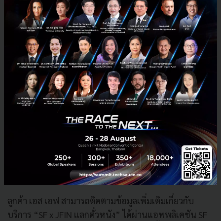
วัฒน์ อธิบาย
ปัจจุบัน
JVC
มีผู้ดาวน์โหลดแอพพลิเคชัน
JID
ที่สามารถ
ใช้
JFIN Connect
สำหรับแลกเปลี่ยนเหรียญ
JFIN
อยู่
ประมาณ
560,000
ราย ในขณะที่ เอส เอฟ ปัจจุบันมี
จำนวนผู้ดาวน์โหลดแอพพลิเคชัน
SF
Cinema
รวม
12
ล้านราย
สำหรับ
ลูกค้าที่แลกเหรียญ
JFIN
เป็นบัตรชมภาพยนตร์บน
แอพพลิเคชัน
SF Cinema
และ
www.sfcinema.com
ตั้งแต่
วันนี้ –
31
มกราคม
2565
รับส่วนลด
On Top 20
% สำหรับ
ค่าบัตรชมภาพยนตร์ พิเศษเฉพาะลูกค้า
500
ท่านแรก
รับ
JFIN Coinback
1
JFIN
จำกัด
1
สิทธิ์ ต่อ
1
ท่าน
ลูกค้า เอส เอฟ สามารถติดตามข้อมูลเพิ่มเติมเกี่ยวกับ
บริการ “
SF x JFIN
แลกตั๋วหนัง” ได้ผ่านแอพพลิเคชัน
SF