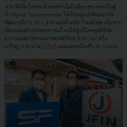
JFIN
ดิจิทัล โทเคน ด้วยเทคโนโลยีบล็อกเชน และเป็นผู้
ทำ
Digital Transformation
ให้กับกลุ่มบริ
ษัทเจมาร์ท
พัฒนาบริการ "
SF x JFIN
แลกตั๋วหนัง" ใหม่ล่าสุด เพิ่มทาง
เลือกและสร้
างประสบการณ์ใหม่ให้ผู้บริโภคยุ
คดิจิทัล
สามารถแลกบั
ตรชมภาพยนตร์ด้วย
JFIN Coin
หรือ
เหรียญ
JFIN
ผ่าน
เว็บไซต์
และ
แอพพลิเคชัน
S
F Cinema