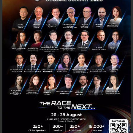
สามารถทำความเข้าใจพฤติกรรมของผู้บริโภคในปัจจุบัน
และนำมาประยุกต์เข้ากับ Hooked Model จะสามารถลด
หรือเพิ่มบาง Step ได้ เพื่อที่ผู้บริโภคจะได้ใช้เทคโนโลยี
อย่างพอดีไม่เสพติดเกินไป
ประวัติ Nir Eyal
จบการศึกษาด้าน MBA จาก Stanford
และเคยเป็นที่ปรึกษาให้ Tech Startup ระดับโลกมาหลาย
ที่ อาทิเช่น Facebook, Twitter, LinkedIn, Instagram
และอีกมากมาย แนวคิด Hooked Model ได้รับการยอมรับ
เป็นที่แพร่หลาย และเขามักได้รับเชิญให้ไปพูด และเป็น
Mentor ให้กับโครงการต่างๆ มากมายทั่วโลก
PR News
Tech & Biz
Hooked
Startup
Nir Eyal
Exclusive Interview
No comment