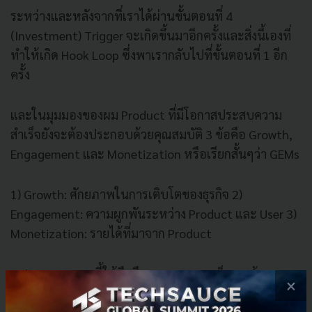
ระหว่างและหลังจากที่เราได้ผ่านขั้นตอนที่ 4
(Investment) Trigger จะเกิดขึ้นมาอีกครั้งและสิ่งนี้เองที่
ทำให้เกิด Hook Loop ซึ่งพาเรากลับไปที่ขั้นตอนที่ 1 อีก
ครั้ง
และในมุมมองของผม Product ที่มีโอกาสประสบความ
สำเร็จยังจะต้องประกอบด้วยคุณสมบัติ 3 ข้อคือ Growth,
Engagement และ Monetization หรือเรียกสั้นๆว่า GEMs
1) Growth: ศักยภาพในการเติบโตของธุรกิจ 2)
Engagement: ความผูกพันระหว่าง Product และ User 3)
Monetization: รายได้ที่มาจาก Product
Habit ของคนยุคนี้ใช้มือถือเยอะมาก ผมเห็นคนซ้อนมอเต
×
อร์ไซด์ในกรุงเทพก็กดมือถือฆ่าเวลา ซึ่งถ้า Startup