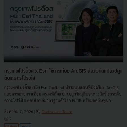
กรุงเทพโปรดิ๊วส x Esri ใช้ดาวเทียม ArcGIS ส่องพิกัดแปลงปลูก
ดันเกษตรโปร่งใส
กรุงเทพโปรดิ๊วส ผนึก Esri Thailand นำระบบแผนที่อัจฉริยะ 'ArcGIS'
และภาพถ่ายดาวเทียม ตรวจพิกัดแปลงปลูกวัตถุดิบอาหารสัตว์ ยกระดับ
ความโปร่งใส ตอบโจทย์มาตรฐานค้าโลก EUDR พร้อมลดต้นทุนก...
สิงหาคม 7, 2026
| By
Techsauce Team
0
PR News
arcgis