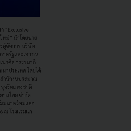
นา “Exclusive
มายใหม่” นำโดยนาย
ผู้จัดการ บริษัท
งานภาครัฐและเอกชน
ำแนวคิด “ธรรมาภิ
ัฒนาประเทศ โดยได้
น สำนักงบประมาณ
ุจริตแห่งชาติ
ศยานไทย จำกัด
นสัมมนาพร้อมแลก
566 ณ โรงแรมแก