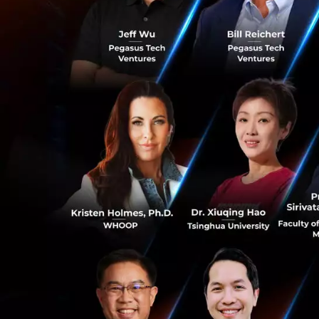
นายสมพร จิตเป็นธม 
ปรึกษาที่ให้บริกา
ไปตามกรอบธรรมาภิ
บริหารจัดการองค์กร
ความน่าเชื่อถือแล
ของข้อมูล จึงถือเ
ฐานข้อมูลเกี่ยวกั
ดิจิทัล และการกำกั
หรือ Data-Driven 
เปลี่ยนแปลงของโลก
0