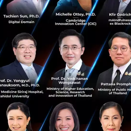
กรรมการผู้จัดการ บริษัท ทริส คอร์ปอเรชั่น จำกัด กล่าวว่า ทริส
รกับหน่วยงานภาครัฐและเอกชน เล็งเห็นถึงความสำคัญของการจั
บาลข้อมูล หรือ Data Governance เพราะข้อมูลถือเป็นหัวใ
และการตัดสินใจ จึงจำเป็นต้องมีการจัดการข้อมูลอย่างเป็นระบ
ะทำให้เกิดความมั่นใจในการนำข้อมูลไปใช้ประโยชน์ และมีคว
ป็นความท้าทายขององค์กร หรือหน่วยงาน โดยเฉพาะอย่างยิ่งหน่ว
บประชาชนจำนวนมาก ประกอบกับมีกฎหมายใหม่ๆ ที่เกี่ยวข้องก
บดูแลข้อมูลส่วนบุคคล จึงต้องมีการปรับเปลี่ยนให้เป็นองค์กรที่ข
Organization เพื่อสร้างความได้เปรียบในการแข่งขันและพัฒน
ในยุคดิจิทัล