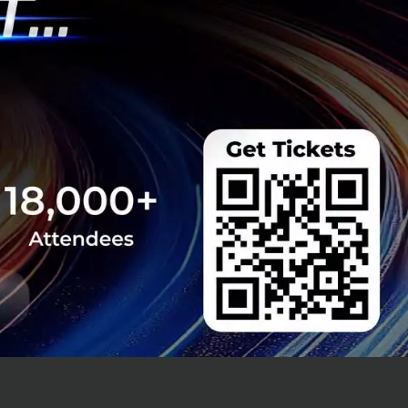
สังคม รัฐบาลได้
ติ ดังนั้นหน่วย
รัฐ หรือ Data
 2563 เป็นต้นมา
ูดถึงข้อมูล การขับ
ี่เทคโนโลยีมีการ
ชาชน ต้องตื่นตัว
ลภาครัฐ การเปิดเผย
านภาครัฐต้อง
และเพื่อเป็นการยก