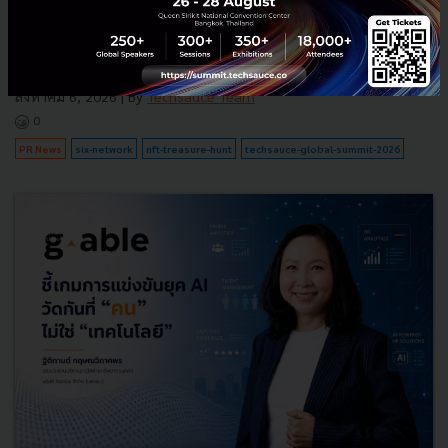
SIX Network ผนึกกำลังกับ Techsauce อีกครั้งในงาน Techsauce
Global Summit 2026 ภายใต้ธีม "The Race to The Next…" จัดขึ้น
ระหว่างวันที่ 26-28 สิงหาคม 2026 ณ ศูนย์การประชุมแห่งชาติสิริ...
สิงหาคม 6, 2026
| By
Techsauce Team
0
PR News
six-network
nft-treasure-hunt
techsauce-global-summit-2026