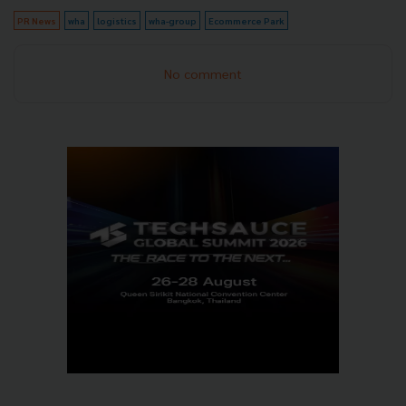
PR News
wha
logistics
wha-group
Ecommerce Park
No comment