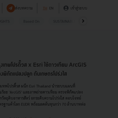
ส่งบทความ
TH
EN
เข้าสู่ระบบ
UGHTS
Based On
SUSTAINABLE
VIDEOS
P
ุงเทพโปรดิ๊วส x Esri ใช้ดาวเทียม ArcGIS
องพิกัดแปลงปลูก ดันเกษตรโปร่งใส
ุงเทพโปรดิ๊วส ผนึก Esri Thailand นำระบบแผนที่
จฉริยะ 'ArcGIS' และภาพถ่ายดาวเทียม ตรวจพิกัดแปลง
ูกวัตถุดิบอาหารสัตว์ ยกระดับความโปร่งใส ตอบโจทย์
ตรฐานค้าโลก EUDR พร้อมลดต้นทุนกว่า 70 ล้านบาทต่อ