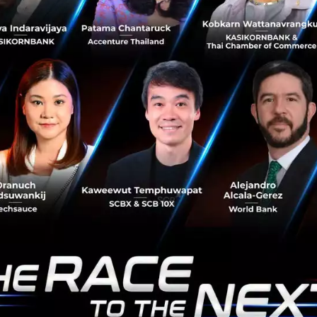
Jitta ร่วมกับ ตลาดหลักทรัพย์แห่งประเทศไทย และ Money
Channel สถานีโทรทัศน์เพื่อเศรษฐกิจและการลงทุน จัด
สัมมนา Investing Transformation: วิวัฒน์การลงทุนสู่ความ
มั่งคั่ง ในวันอังคารที่ ...
พฤษภาคม 17, 2016
| By
Techsauce Team
0
PR News
News
Jitta
Seminar
FinTech
SCB ช่วยต่อยอดไอเดีย พบกันที่ Startup Thailand
2016 28 เม.ย. - 1 พ.ค. นี้ ที่ศูนย์การประชุมแห่งชาติ
สิริกิติ์
งาน Startup Thailand 2016 พบกับ Innovation และเหล่ากูรู
Startup ชื่อดังนับสิบ ที่จะมาร่วมแชร์เคล็ดลับเด็ดเพื่อต่อยอด
ไอเดียให้ธุรกิจโตไวอย่างไฮเทค อาทิเช่น คุณจูน จุฑาศรี คูวินิ
ชกุล...
เมษายน 27, 2016
| By
Techsauce Team
0