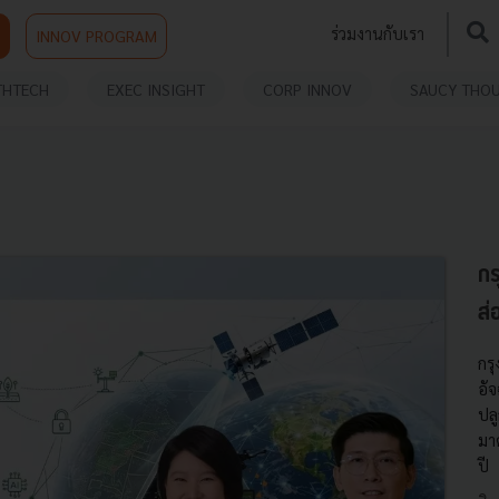
ร่วมงานกับเรา
INNOV PROGRAM
THTECH
EXEC INSIGHT
CORP INNOV
SAUCY THO
กร
ส่
กร
อั
ปล
มา
ปี