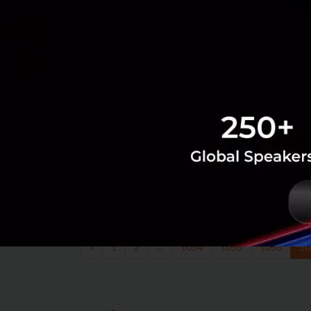
‹
1
2
...
1054
1055
1056
10