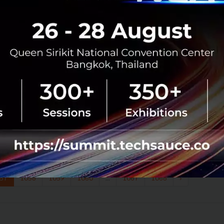
News
PR News
SCB
startup thailand
“LINE HACK” งาน Hackathon ครั้งแรกของ
LINE ประเทศไทย จุดประกายสร้างเซอร์วิสใหม่สำหรับ
คนไทย
LINE ประกาศจัด LINE HACK หรืองาน Hackathon ครั้งแรก
ของ LINE ประเทศไทยอย่างเป็นทางการ มุ่งสร้างเซอร์วิสต่อย
อดแพลตฟอร์ม LINE ในรูปแบบใหม่ พร้อมหนุนวงการสตาร์ท
อัปและนักพัฒนาในไทยให้มี...
เมษายน 22, 2016
| By
Techsauce Team
0
PR News
LINE
Hackathon
LINE HACK
57
1058
1059
1060
...
1067
1068
›