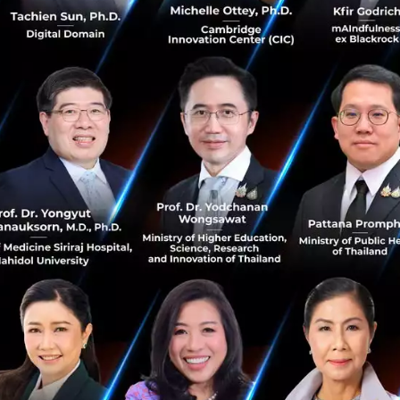
0
News
PR News
You2morrow
Prop2morrow
Stock2morrow
2morrowgroup
"Lean Startup Machine" มาแล้วที่กรุงเทพฯ
Workshop 3 วัน ที่จัดมาแล้วทั่วโลก
Lean Startup Machine เป็น Workshop ที่ Eric Reis ให้
License ในการสอนด้วยวิธี “สร้าง-วัดผล-เรียนรู้” ซึ่งทำให้คุณ
สามารถประยุกต์ใช้กับธุรกิจ SME และโปรเจคในอนาคตของ
คุณได้ด้วยตัวเอง ...
พฤษภาคม 18, 2016
| By
Techsauce Team
0
News
PR News
Startup
Lean Startup
Lean Startup Machine
Investing Transformation ชวนเปิดมุมมองการ
ลงทุนสู่ความมั่งคั่ง ครั้งแรกของการรวมตัววิทยากรด้าน
การลงทุนระดับโลก