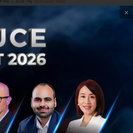
งหาคม 7, 2026
| By
Techsauce Team
×
 News
arcgis