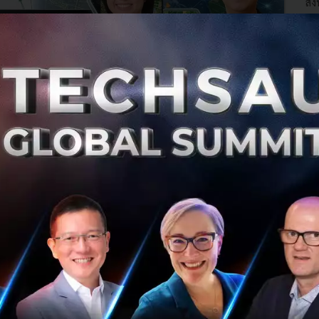
สิ
0
PR
กลุ่ม “สต็อคทูมอร์โรว์” รุกตลาดนักลงทุนรุ่นใหม่
ทูมอร์โรว์ กรุ๊ป แตกบริษัทรับโอกาสธุรกิจ หวังขยายฐานเพิ่ม
บริการครบวงจร พร้อมตอกย้ำแนวคิดรูปแบบ Social
Enterprise ด้วยการสร้างและพัฒนาสังคมนักลงทุนคุณภาพ
ผ่านแพลตฟอร์ม 3 ธุรกิจใหม่เอ...
พฤษภาคม 25, 2016
| By
Techsauce Team