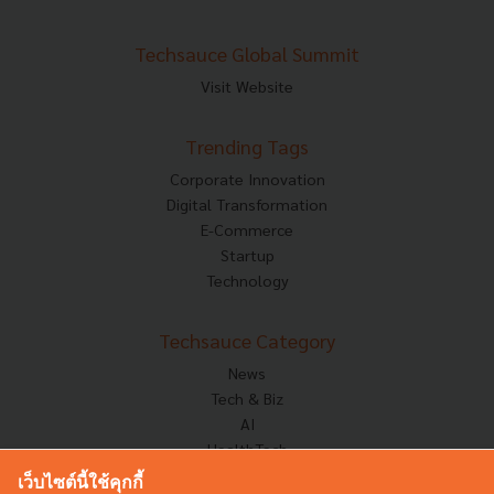
Techsauce Global Summit
Visit Website
Trending Tags
Corporate Innovation
Digital Transformation
E-Commerce
Startup
Technology
Techsauce Category
News
Tech & Biz
AI
HealthTech
Exec Insight
เว็บไซต์นี้ใช้คุกกี้