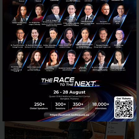
เทคโนโลยี และการตลาด ดันเกษตรไทยสู่เวทีโลก
ฟาร์มเอ็กซ์โป ผนึก 17 หน่วยงานภาครัฐ ภาคเอกชน และสถาบันการศึกษา
ลงนาม MOU 3 ปี ครอบคลุม 5 มิติ เชื่อมงานวิจัย เทคโนโลยี และการตลาดสู่
นวัตกรรมเชิงพาณิชย์ ยกระดับเกษตรกรไทย ก้าวสู่เว...
เมษายน 28, 2026
| By
Techsauce Team
0
PR News
MOU
FarmExpo
AgriTech
Net Zero