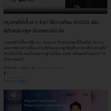
กรุงเทพโปรดิ๊วส x Esri ใช้ดาวเทียม ArcGIS ส่อง
พิกัดแปลงปลูก ดันเกษตรโปร่งใส
กรุงเทพโปรดิ๊วส ผนึก Esri Thailand นำระบบแผนที่อัจฉริยะ 'ArcGIS'
และภาพถ่ายดาวเทียม ตรวจพิกัดแปลงปลูกวัตถุดิบอาหารสัตว์ ยกระดับ
ความโปร่งใส ตอบโจทย์มาตรฐานค้าโลก EUDR พร้อมลดต้นทุนกว่า 70
ล้านบาทต่อปี
สิงหาคม 7, 2026
| By
Techsauce Team
0
PR News
arcgis