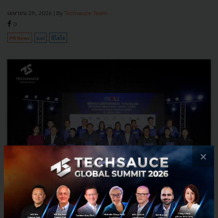
เมษายน 29, 2026
| By
Techsauce Team
0
PR News
boi
บีโอไอ
×
ฟาร์มเอ็กซ์โป ผนึก 17 หน่วยงาน ร่วมลงนาม MOU เชื่อมงานวิจัย