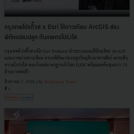
กรุงเทพโปรดิ๊วส x Esri ใช้ดาวเทียม ArcGIS ส่อง
พิกัดแปลงปลูก ดันเกษตรโปร่งใส
กรุงเทพโปรดิ๊วส ผนึก Esri Thailand นำระบบแผนที่อัจฉริยะ 'ArcGIS'
และภาพถ่ายดาวเทียม ตรวจพิกัดแปลงปลูกวัตถุดิบอาหารสัตว์ ยกระดับ
ความโปร่งใส ตอบโจทย์มาตรฐานค้าโลก EUDR พร้อมลดต้นทุนกว่า 70
ล้านบาทต่อปี
สิงหาคม 7, 2026
| By
Techsauce Team
0
PR News
arcgis