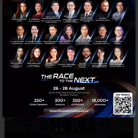
Saifa AI แพลตฟอร์ม AI อัจฉริยะทางธุรกิจที่ออกแบบมาเพื่อธุรกิจขนาด
เล็กและขนาดกลาง (SMEs) กว่า 400 ล้านรายทั่วโลกประกาศเปิดตัวอย่าง
เป็นทางการแล้ววันนี้...
เมษายน 9, 2026
| By
Techsauce Team
0
PR News
ai
sme
saifa-ai