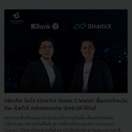
กสิกรไทย จับมือ StraitsX ต่อยอด Q Wallet เชื่อมการชำระเงิน
ไทย-สิงคโปร์ คนไทยสแกนจ่าย Grab QR ได้ทันที
ธนาคารกสิกรไทยและ StraitsX ผนึกความร่วมมือ เดินหน้าต่อยอด
นวัตกรรมการชำระเงินดิจิทัล สู่การใช้งานข้ามประเทศ (Outbound
Tourist) เปิดทางให้คนไทยที่เดินทางไปสิงคโปร์สามารถสแกนจ่ายค่าสิ...