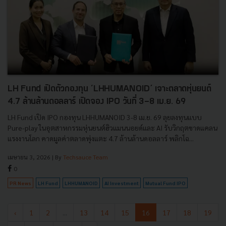
LH Fund เปิดตัวกองทุน ‘LHHUMANOID’ เจาะตลาดหุ่นยนต์
4.7 ล้านล้านดอลลาร์ เปิดจอง IPO วันที่ 3-8 เม.ย. 69
LH Fund เปิด IPO กองทุน LHHUMANOID 3-8 เม.ย. 69 ลุยลงทุนแบบ
Pure-play ในอุตสาหกรรมหุ่นยนต์ฮิวแมนนอยด์และ AI รับวิกฤตขาดแคลน
แรงงานโลก คาดมูลค่าตลาดพุ่งแตะ 4.7 ล้านล้านดอลลาร์ พลิกโฉ...
เมษายน 3, 2026
| By
Techsauce Team
0
PR News
LH Fund
LHHUMANOID
AI Investment
Mutual Fund IPO
‹
1
2
...
13
14
15
16
17
18
19