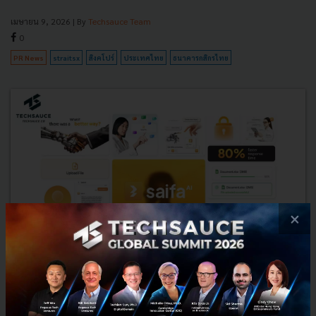
เมษายน 9, 2026
| By
Techsauce Team
0
PR News
straitsx
สิงคโปร์
ประเทศไทย
ธนาคารกสิกรไทย
×
ยุคใหม่ของ SME เมื่อ AI รู้จักธุรกิจคุณดีกว่าพนักงาน