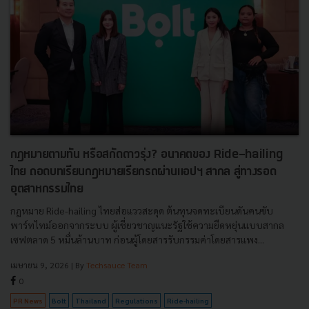
กฎหมายตามทัน หรือสกัดดาวรุ่ง? อนาคตของ Ride-hailing
ไทย ถอดบทเรียนกฎหมายเรียกรถผ่านแอปฯ สากล สู่ทางรอด
อุตสาหกรรมไทย
กฎหมาย Ride-hailing ไทยส่อแววสะดุด ต้นทุนจดทะเบียนดันคนขับ
พาร์ทไทม์ออกจากระบบ ผู้เชี่ยวชาญแนะรัฐใช้ความยืดหยุ่นแบบสากล
เซฟตลาด 5 หมื่นล้านบาท ก่อนผู้โดยสารรับกรรมค่าโดยสารแพง...
เมษายน 9, 2026
| By
Techsauce Team
0
PR News
Bolt
Thailand
Regulations
Ride-hailing