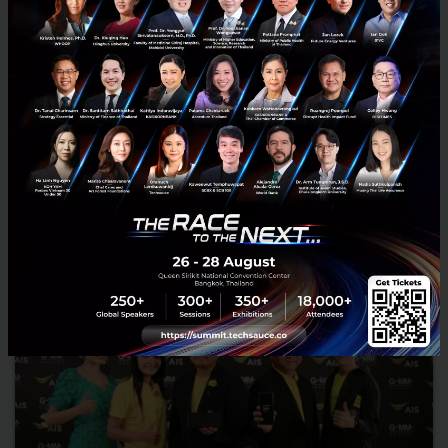
ไขรหัสบล็อกเชน ผ่านหลักสูตร 'Geeks on the Block
(Chain)'
ไขความลับหลักสูตร 'บล็อกเชน' หนึ่งเดียวของไทย ที่เน้นผลิตบุคคลากร
สาย 'บล็อกเชน' ผ่านสถาบัน DPU X โดย มหาวิทยาลัยธุรกิจบัณฑิตย์ ภายใต้
หลักสูตร 'Geeks on the Block (Chain)' ด้วยการดึ...
พฤษภาคม 13, 2019
| By
Techsauce Team
144
PR News
DPU
Blockchain
Geeks on the Block (Chain)