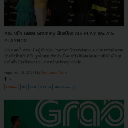
AIS ผนึก GMM Grammy พันธมิตร AIS PLAY และ AIS
PLAYBOX
AIS ตอกย้ำความเป็นผู้นำ VDO Platform ในการส่งมอบประสบการณ์ความ
บันเทิงชั้นนำให้กับลูกค้ามาอย่างต่อเนื่อง ผนึก จีเอ็มเอ็ม แกรมมี่ ยักษ์ใหญ่
ธุรกิจสื่อบันเทิงของประเทศ สร้างปรากฎการณ์ค...
พฤษภาคม 13, 2019
| By
Techsauce Team
57
PR News
AIS
GMM
AIS PLAY
GMM Grammy