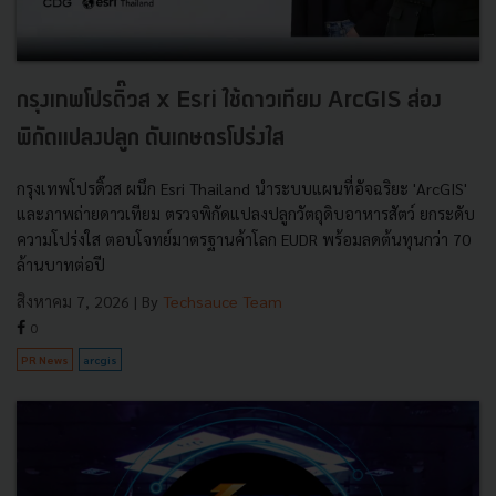
กรุงเทพโปรดิ๊วส x Esri ใช้ดาวเทียม ArcGIS ส่อง
พิกัดแปลงปลูก ดันเกษตรโปร่งใส
กรุงเทพโปรดิ๊วส ผนึก Esri Thailand นำระบบแผนที่อัจฉริยะ 'ArcGIS'
และภาพถ่ายดาวเทียม ตรวจพิกัดแปลงปลูกวัตถุดิบอาหารสัตว์ ยกระดับ
ความโปร่งใส ตอบโจทย์มาตรฐานค้าโลก EUDR พร้อมลดต้นทุนกว่า 70
ล้านบาทต่อปี
สิงหาคม 7, 2026
| By
Techsauce Team
0
PR News
arcgis