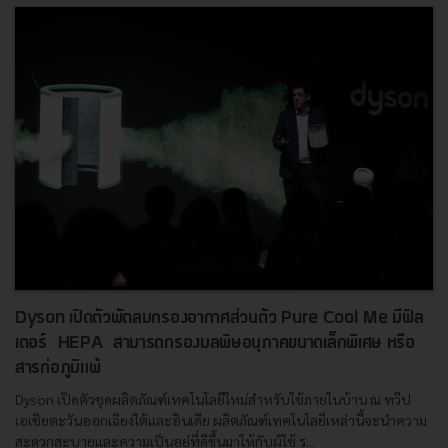
Dyson เปิดตัวพัดลมกรองอากาศส่วนตัว Pure Cool Me มีฟิล
เตอร์ HEPA สามารถกรองมลพิษอนุภาคขนาดเล็กพิเศษ หรือ
สารก่อภูมิแพ้
Dyson เปิดตัวชุดผลิตภัณฑ์เทคโนโลยีใหม่สำหรับใช้ภายในบ้าน ณ ทวีป
เอเชียตะวันออกเฉียงใต้และอินเดีย ผลิตภัณฑ์เทคโนโลยีเหล่านี้จะนำความ
สะดวกสะบายและความเป็นอยู่ที่ดีขึ้นมาให้กับผู้ใช้ ร...