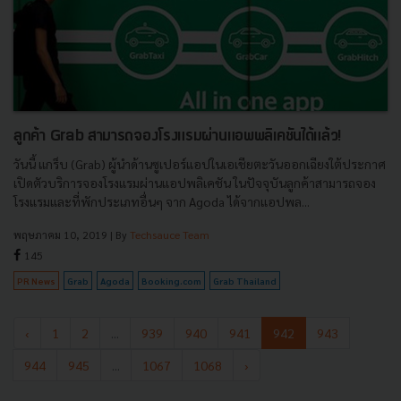
ลูกค้า Grab สามารถจองโรงแรมผ่านแอพพลิเคชันได้แล้ว!
วันนี้ แกร็บ (Grab) ผู้นำด้านซูเปอร์แอปในเอเชียตะวันออกเฉียงใต้ประกาศ
เปิดตัวบริการจองโรงแรมผ่านแอปพลิเคชัน ในปัจจุบันลูกค้าสามารถจอง
โรงแรมและที่พักประเภทอื่นๆ จาก Agoda ได้จากแอปพล...
พฤษภาคม 10, 2019
| By
Techsauce Team
145
PR News
Grab
Agoda
Booking.com
Grab Thailand
‹
1
2
...
939
940
941
942
943
944
945
...
1067
1068
›