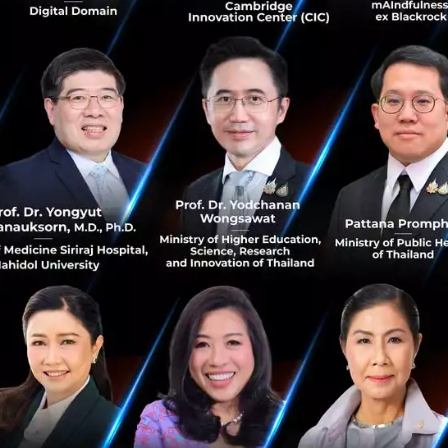
ธันวาคม 6, 2018
| By
Techsauce Team
25
PR News
DEPA
Microsoft
Sandbox Esports Training Center ลานฝึกซ้อม
ระดับโปรสำหรับนักกีฬา Esports
นาทีนี้ เราคงปฏิเสธความแรงของกีฬาอิเล็กทรอนิกส์หน้าใหม่
อย่าง Esports ไม่ได้อีกแล้ว ทั้งจากธุรกิจเกมที่มูลค่าหลายพัน
ล้านบาทโดยยังไม่มีท่าทีชะลอตัว จำนวนผู้เล่นหลายล้านราย
การเติบโตแ...
ธันวาคม 6, 2018
| By
Techsauce Team
20
PR News
esports
Krungsri จัดงาน Demo Day โชว์ผลงาน 10
Startup พลิกธุรกิจด้วยแนวคิดดิจิทัล
คุณฐากร ปิยะพันธ์ ประธานคณะเจ้าหน้าที่ด้านกรุงศรี