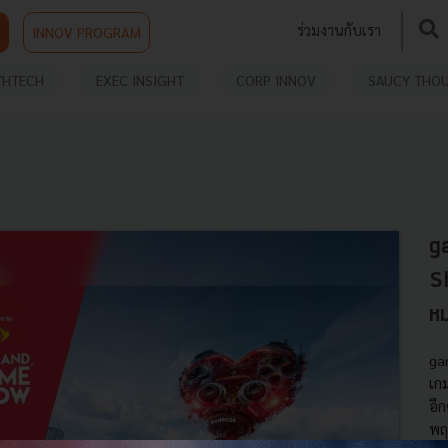
ร่วมงานกับเรา
INNOV PROGRAM
THTECH
EXEC INSIGHT
CORP INNOV
SAUCY THO
g
Sh
หม
ga
เกม
อีก
พฤศ