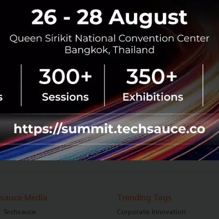
เปิดตัว GrabAssist ในประเทศไทย ให้ผู้พิการและผู้สูง
อายุเดินทางสะดวกด้วย Grab
Grab ประเทศไทย ร่วมกับกรมส่งเสริมและพัฒนาคุณภาพชีวิต
คนพิการ (พก.) กระทรวงการพัฒนาสังคมและความมั่นคงของ
มนุษย์ และภาคีเครือข่ายขนส่งมวลชนทุกคนต้องขึ้นได้ (T4A)
จัดงานเปิดตัวบริการ แก...
ธันวาคม 4, 2018
| By
Techsauce Team
177
PR News
Grab
GrabAssist
Grab ประเทศไทย
986
987
988
...
1066
1067
›
sauce Media
Trending Tags
 Techsauce
Corporate Innovation