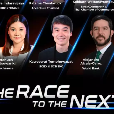
คอนซูมเมอร์ และผู้บริหารสายงานดิจิทัลแบงก์กิ้งและ
นวัตกรรม ธนาคารกรุงศรีอยุธยา จำกัด (มหาชน) นายแซม ตัน
สกุล กรรมการผู้จัดการ บริษัท...
ธันวาคม 4, 2018
| By
Techsauce Team
72
PR News
Krungsri RISE
RISE accelerator
Krungsri Finnovate
'ไทยพาณิชย์' ผนึก 'สยามสแควร์' ผุด Siam Square
Guide แอปฯ หน้าร้านออนไลน์ในยุคสังคมไร้เงินสด
ธนาคารไทยพาณิชย์ จับมือ สำนักงานจัดการทรัพย์สิน
จุฬาลงกรณ์มหาวิทยาลัย พัฒนาแอปพลิเคชัน Siam Square
Guide ผลักดันผู้ค้าย่านสยามสแควร์ ก้าวสู่สังคมไร้เงินสดเต็มรูป
แบบ ตอบโจทย์ทั้งผู้...
ธันวาคม 4, 2018
| By
Techsauce Team
64
PR News
CU
SCB