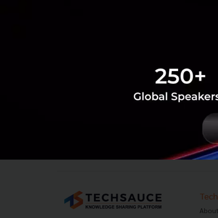
‹
1
2
...
982
983
984
985
Tech
About