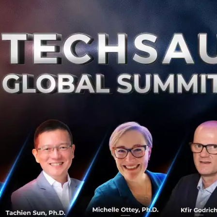
(Q
กร
0
PR
Microsoft จับมือ depa จัดกิจกรรม Hour of
Code Thailand วางรากฐานสู่ยุค AI first
บริษัท ไมโครซอฟท์ (ประเทศไทย) จำกัด ร่วมกับสำนักงานส่ง
เสริมเศรษฐกิจดิจิทัล (depa) กระทรวงดิจิทัลเพื่อเศรษฐกิจ
และสังคม และสถาบันนวัตกรรมการเรียนรู้ มหาวิทยาลัยมหิดล
จัดกิจกรรม Hour ...