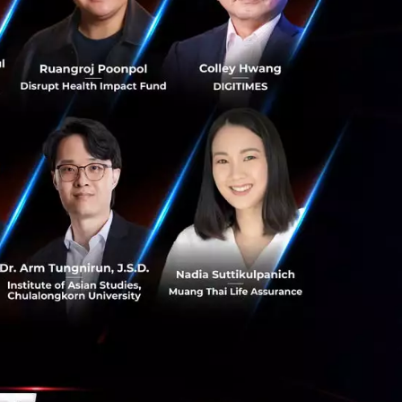
ยู่ระหว่างรัฐบาล
ภาพง่ายๆ คือเหมือน
ลุ่มการเคลื่อนไหว
ลที่ฉันมาทำตรงนี้
งกับกระทรวงอยู่
งระหว่างกระทรวง
านั้น
วได้อีกต่อไปแล้ว
วมหมื่นก็ออกมา
 ไม่มีความจำเป็น
คือในปัจจุบันมีสิ่ง