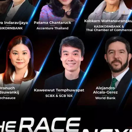
Audrey Tang ขึ้นพูดเรื่อง Social Innovation ในงาน Meet Taipei 2018
ี่ทำให้คุณมาทำงานกับรัฐบาล
ไม่ได้ทำงานให้กับรัฐบาล แต่เป็นการทำงานร่วมกับรัฐบาล ฉันอ
นไหวทางสังคม เป็นเหมือนจุดเชื่อมต่ออยู่ตรงกลาง พูดให้เห็น
แปลงภาษาของฝ่ายบริหารปกครองให้เชื่อมโยงเข้ากับภาษาของก
าษาของกลุ่มการเคลื่อนไหวทางสังคมให้เชื่อมโยงกับรัฐ เหตุผ
น้านี้มันมีช่องว่างระหว่างคนกับกระทรวง หรือระหว่างกระทรว
ะหว่างกระทรวงเศรษฐกิจกับกระทรวงสิ่งแวดล้อม หรือช่องว่า
วัสดิการทางสังคม มันมีความตึงเครียดอยู่ระหว่างช่องว่างเหล่
นนี้คือรัฐบาลไม่สามารถเป็นผู้บริหารจัดการแต่เพียงฝ่ายเดีย
อร์เน็ต เพียงแค่การมีแฮชแท็กแคมเปญบางอย่างเกิดขึ้น คนร่
่อนสังคมแล้ว อย่างในกรณีของ #metoo ราวกับว่ากระทรวงต่างๆ
ะชาชนสามารถบริหารขับเคลื่อนสังคมได้ด้วยตัวเอง
อีกประเด็น