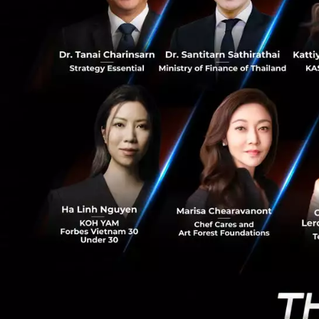
6.9K
อะไรคือแรงบันดาลใจท
ต้องบอกก่อนว่าฉัน
และกลุ่มการเคลื่อ
กับเป็นคนที่ช่วย
ทางสังคม และแปลงภ
เป็นเพราะว่าก่อนห
มาก เช่นช่องว่างร
การคลังกับกระทรวงส
ปัญหาหลักๆ คือในตอ
ในยุคสมัยของอินเท
เคลื่อนไหวขับเคลื
อีกต่อไป เพราะปร