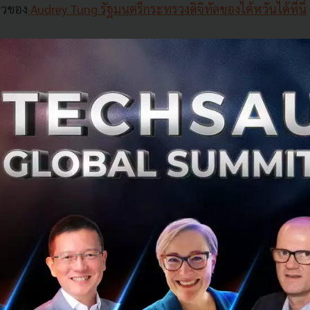
าวของ
Audrey Tung รัฐมนตรีกระทรวงดิจิทัลของไต้หวันได้ที่นี่
นในตำแหน่ง Audrey Tang ผนวกความชำนาญด้านเทคโนโลยีเ
นให้เกิดความโปร่งใสในการดำเนินงานของรัฐบาล และสร้างพื้นท
ชาชนอย่างจริงจัง ส่วนผสมอันเป็นจุดเด่นทั้งสองด้านของ Tan
ุณูปการอย่างมากต่อสังคมประชาธิปไตยของไต้หวัน
โอกาสพิเศษในการพูดคุยกับ Audrey Tang ตลอดการสัมภาษณ์ T
์ของเทคโนโลยีและประชาธิปไตยด้วยไอเดียที่สดใหม่ เต็มไปด้
มหนักแน่นทางวิสัยทัศน์ที่จะนำเทคโนโลยีมามีส่วนสำคัญในก
ขั้น