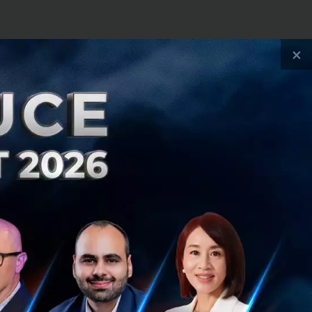
ข้ากับอุดมการณ์
×
ี่ให้เกิดการมี
g ก่อให้เกิดแรง
ang ได้ถ่ายทอดถึง
วยบทเรียนที่น่า
ารวิวัฒน์