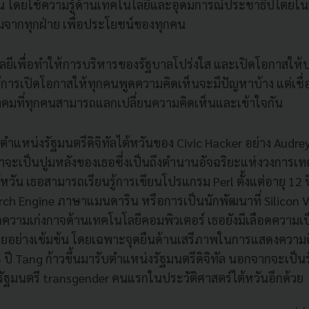
 โดยใช้ความรู้ด้านเทคโนโลยีและอุดมการณ์ประชาธิปไตยในก
่วมจากทุกฝ่าย เพื่อประโยชน์ของทุกคน
โลยีเพื่อทำให้การบริหารของรัฐบาลโปร่งใส และเปิดโอกาสให
รเปิดโอกาสให้ทุกคนพูดความคิดเห็นจะมีปัญหาบ้าง แต่เชื่อ
งคมที่ทุกคนสามารถแลกเปลี่ยนความคิดเห็นและเข้าใจกัน
ำแหน่งรัฐมนตรีดิจิทัลไต้หวันของ Civic Hacker อย่าง Audre
ม่ว่าจะเป็นปูมหลังของเธอซึ่งเป็นถึงตำนานอัจฉริยะแห่งวงการเ
วัน เธอสามารถเรียนรู้การเขียนโปรแกรม Perl ตั้งแต่อายุ 12 ปี
h Engine ภาษาแมนดาริน หรือการเป็นนักพัฒนาที่ Silicon V
ความเก่งกาจด้านเทคโนโลยีคอมพิวเตอร์ เธอยังมีเลือดความเป
ตยอย่างเข้มข้น โดยเฉพาะจุดยืนด้านเสรีภาพในการแสดงความ
ปี Tang ก้าวขึ้นมารับตำแหน่งรัฐมนตรีดิจิทัล นอกจากจะเป็นรั
็นรัฐมนตรี transgender คนแรกในประวัติศาสตร์ไต้หวันอีกด้วย