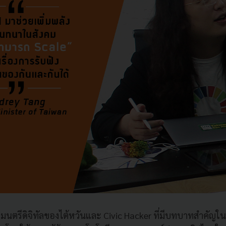
ฐมนตรีดิจิทัลของไต้หวันและ Civic Hacker ที่มีบทบาทสำคัญใน