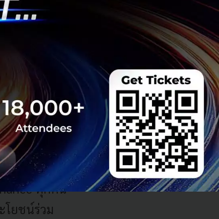
สามารถจะไปจัดตั้ง
ิหารจัดการแบบเดิม
ted Ledger,
วงขึ้นมาใหม่
บริหารจัดการ
สนอสร้าง
rnance ทุกคน
ระโยชน์ร่วม