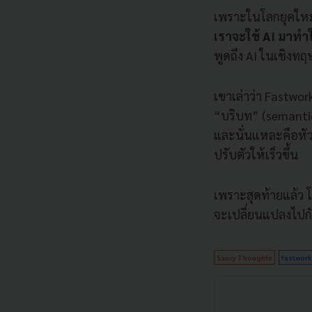
เพราะในโลกยุคใหม่
เราจะใช้ AI มาทำให
พูดถึง AI ในเชิงท
เขาเล่าว่า Fastwo
“บริบท” (semantic 
และนั่นแหละคือหัวใ
ปรับตัวให้เร็วขึ้น
เพราะสุดท้ายแล้ว 
จะเปลี่ยนแปลงไปกั
Saucy Thoughts
fastwork