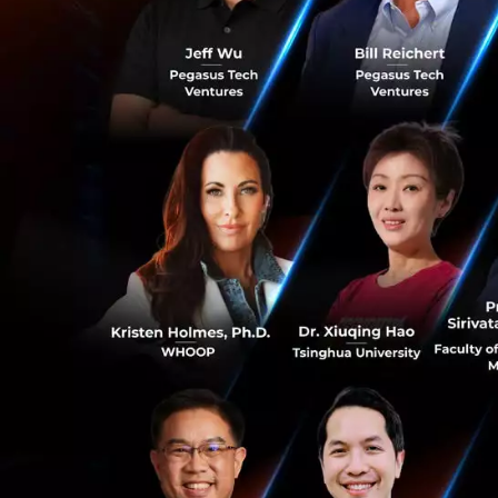
การทำงานในอนาคต =
“องค์กรต้องการคนใ
ต้องการจะสะท้อนสิ
ในขณะที่หลายองค์
ที่ไม่ยืดหยุ่น เด็
อยากมีอิสระในการจ
งานของตัวเองมากก
CK มองว่าสถานการณ
0
อนาคต และมองว่าใ
นั่นคือเหตุผลที่ F