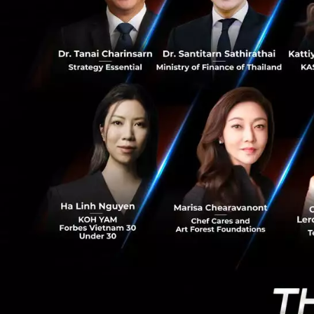
1
เขาเชื่อว่า อาชีพใ
คนกับความต้องการได
แต่ในโลกที่ไม่มีใค
CK ย้ำว่า...
“อย่าเลือกอาชีพเพร
อะไร แล้วค่อย ๆ ฝึ
เก่งหรือมีวุฒิการศ
ทักษะจริง
โลกไม่สนความรู้สึ
“โลกไม่สนความรู้ส