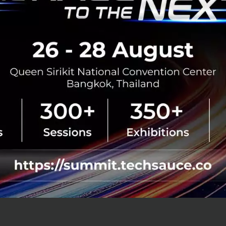
สมัยนี้ เพราะต่อให้เรารู้สึกไม่พร้อม รู้สึกกลัว หรือไม่อยากเปลี
ย่างไม่รอใคร
โนโลยีอย่าง AI ไม่ใช่ศัตรูของแรงงาน แต่มันคือ
“อาวุธลับข
I แต่คือการยืนอยู่เฉยๆ ขณะที่โลกหมุนเร็วขึ้นทุกวัน
้คุณยังไม่ใช้ AI เพื่อพัฒนาอาชีพของตัวเอง 
 ปี