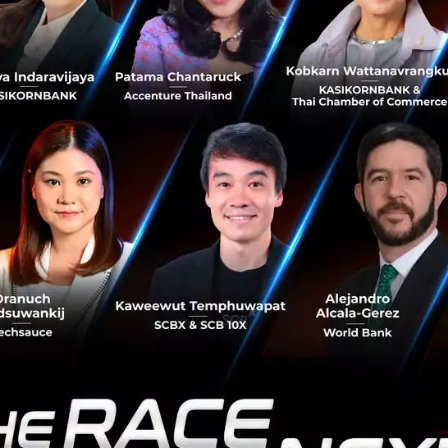
หม่ ๆ จะไม่ได้เกิดจากตำแหน่งในองค์กรอีกต่อไป แต่จะเกิดจาก
้อย่างยืดหยุ่นที่สุด
รการันตีความมั่นคงให้อีกแล้ว สิ่งเดียวที่มั่นคงได้คือ ความสา
าะคิดว่ามั่นคง แต่ให้ถามตัวเองว่า คนที่เก่งที่สุดในโลกสายนี
กตัวเองให้ไปถึงจุดนั้นให้ได้”
ในมุมมองของเขา ‘คนเก่ง’ ไม่ได้
ึกษาสูงที่สุด แต่คือคนที่มีวินัยในการฝึกฝนตัวเองทุกวัน ใช้เว
กคุณ แต่มันเปลี่ยนแน่นอน
ึกคุณ” คือประโยคที่ CK เอ่ยออกมาอย่างไม่ลังเล และมันอาจเป