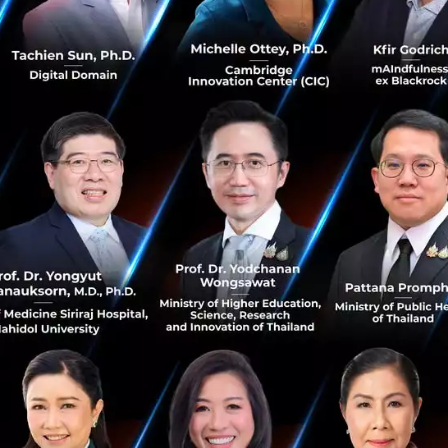
 ฟรีแลนซ์ และคนที่เก่งขึ้นทุกวันเท่านั้นที่จะอยู่รอด
ห้น้อยลง และเด็กรุ่นใหม่ก็ไม่อยากเป็นพนักงานอีกต่อไป”
น
่งที่กำลังเกิดขึ้นในระบบแรงงานไทยและทั่วโลก
กรต้องการลดขนาดทีมเพื่อความคล่องตัว และไม่อยากแบกต้
กรุ่นใหม่ในฝั่งตรงข้ามก็ไม่ได้อยากเข้าไปอยู่ในระบบงานแบบเดิ
ัดการเวลา อยากเลือกโปรเจกต์ที่ตรงกับเป้าหมายชีวิต และอ
ว่า
์นี้จะไม่ใช่แค่เทรนด์ชั่วคราว แต่จะกลายเป็น โครงสร้างหล
นอีกไม่กี่ปี ทุกคนจะกลายเป็นฟรีแลนซ์หมด
astwork ตั้งเป้าจะเป็นแพลตฟอร์มที่ช่วยสร้างอาชีพให้กับ
“คนใ