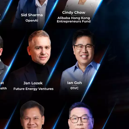
ี่คือคำพูดที่ CK
นทุนพนักงานประจำ
มอีกต่อไป พวกเขา
ยากเป็นเจ้าของผล
ักของแรงงานใน
นประเทศ”
เพราะ