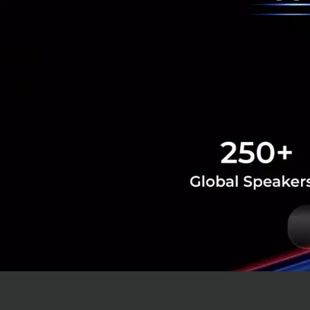
จริงที่สุดสำหรับยุค
คงก้าวไปข้างหน้าอ
ในสายตาของ CK เทค
กลัวจริง ๆ ไม่ใช่ A
ถ้าวันนี
จากตลาดใน 3