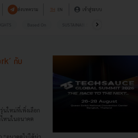
ส่งบทความ
TH
EN
เข้าสู่ระบบ
UGHTS
Based On
SUSTAINABLE
VIDEOS
P
ork’ กับ
นใหม่ที่เพิ่งเลือก
นตรงไหนในอนาคต
า “อนาคตไม่ได้น่า