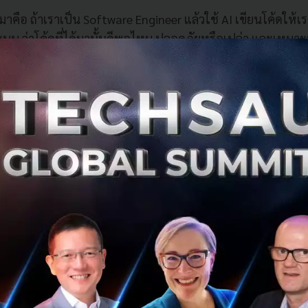
นมาคือ ถ้าเราเป็น Software Engineer แล้วใช้ AI เขียนโค้ดให้เรา 
บบ ว่าโค้ดที่ได้มานั้นดีพอไหม ปลอดภัยหรือเปล่า และเหมาะ
ะเก่งแค่ไหน มันก็ต้องมีคนที่รู้จริงคอย validate งานอยู่ดี ซึ่งคน
cialist ซึ่งกำลังกลายเป็นบุคคลที่ตลาดต้องการมากที่สุดในทุก
neer ที่รู้ลึกด้าน architecture หรือ security
ข้าใจทั้ง strategy, execution, และ data
มารถเชื่อมโยงบริบทการใช้ชีวิตเข้ากับฟังก์ชันของอาคาร
่สามารถวิเคราะห์กรณีซับซ้อนได้ลึกกว่าการแปลภาษาในสัญญ
้มีคุณค่ามาก เพราะแม้ AI จะมีข้อมูล แต่ไม่มีมุมมอง ไม่มีบริบ
ี่ต้องใช้ประสบการณ์ และนั่นคือโอกาสของแรงงานยุคใหม่
ยู่รอดในโลกหลัง AI สิ่งสำคัญคือการ
“เลิกพยายามเป็นเป็ด”
แล
กที่สุด จนสามารถรู้ว่า AI ทำถูกหรือผิด และกลายเป็นคนที่ AI ต