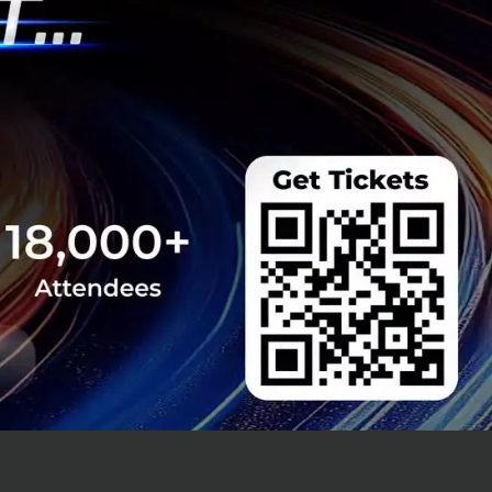
่ยน เทคโนโลยีก็จะยัง
องคนเก่ง”
สิ่งที่น่า
คุณอาจหายไป