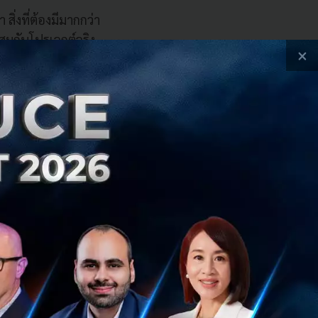
สิ่งที่ต้องมีมากกว่า
สมกับโปรเจกต์จริง
×
เหล่านี้ก็คือ ผู้
อุตสาหกรรม ไม่ว่า
า
ท และไม่มีความ
้วหาทางขุดลึกไป
้องรอฟัง