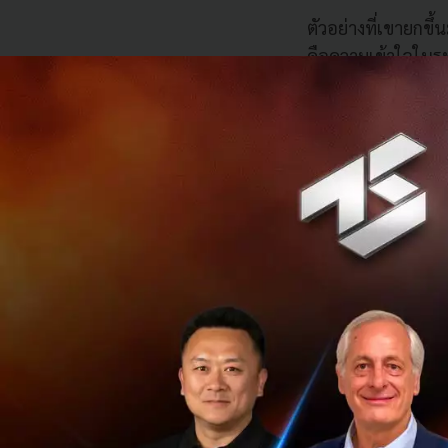
ตัวอย่างที่เขายกขึ้
คือความเข้าใจในระ
ไหม เพราะแม้ว่า AI จ
เชี่ยวชาญ หรือ Spe
จะเป็น…
Software Engi
Marketer ที่เ
สถาปนิกที่สา
นักกฎหมายที
ผู้เชี่ยวชาญเหล่านี
เข้าใจในระดับลึกท
CK ย้ำว่า ถ้าอยากอ
ในสิ่งที่เราทำให้มา