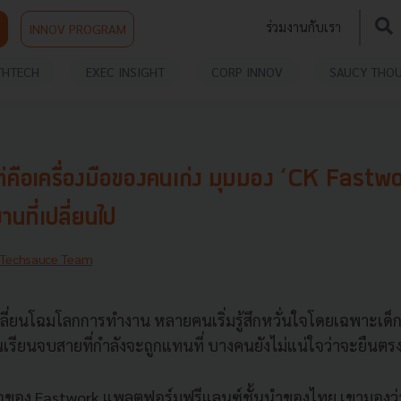
ร่วมงานกับเรา
INNOV PROGRAM
THTECH
EXEC INSIGHT
CORP INNOV
SAUCY THO
ู แต่คือเครื่องมือของคนเก่ง มุมมอง ‘CK Fastw
ที่เปลี่ยนไป
Techsauce Team
ปลี่ยนโฉมโลกการทำงาน หลายคนเริ่มรู้สึกหวั่นใจโดยเฉพาะเด็กรุ่
นเรียนจบสายที่กำลังจะถูกแทนที่ บางคนยังไม่แน่ใจว่าจะยื
ีโอของ Fastwork แพลตฟอร์มฟรีแลนซ์ชั้นนำของไทย เขามองว่