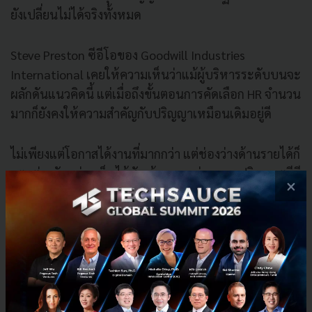
ยังเปลี่ยนไม่ได้จริงทั้งหมด
Steve Preston ซีอีโอของ Goodwill Industries
International เคยให้ความเห็นว่าแม้ผู้บริหารระดับบนจะ
ผลักดันแนวคิดนี้ แต่เมื่อถึงขั้นตอนการคัดเลือก HR จำนวน
มากก็ยังคงให้ความสำคัญกับปริญญาเหมือนเดิมอยู่ดี
ไม่เพียงแต่โอกาสได้งานที่มากกว่า แต่ช่องว่างด้านรายได้ก็
แตกต่างกันอย่างเห็นได้ชัด ข้อมูลพบว่าคนจบปริญญาตรีมี
×
รายได้ต่อสัปดาห์สูงกว่าคนจบ ม.ปลาย ถึง 66% และหาก
พิจารณาในกลุ่มงานรายได้สูงระดับท็อป โดยเฉพาะ
ตำแหน่งที่ให้ค่าตอบแทนเกิน 200,000 ดอลลาร์ต่อปี จะ
พบว่าส่วนใหญ่ยังคงกำหนดวุฒิการศึกษาระดับสูงเป็น
เกณฑ์พื้นฐาน แม้ปริญญาอาจไม่ได้การันตีความสำเร็จ
หรือความร่ำรวยเหมือนที่หลายคนเคยเชื่อในอดีต แต่สิ่งนี้
ก็ยังช่วยเพิ่มโอกาสทั้งในเรื่องงาน รายได้และความมั่นคง