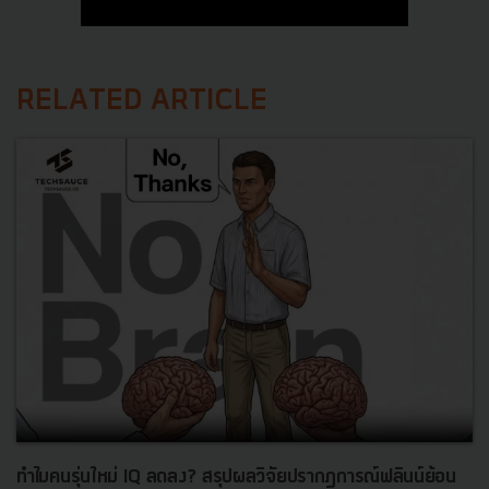
RELATED ARTICLE
ทำไมคนรุ่นใหม่ IQ ลดลง? สรุปผลวิจัยปรากฏการณ์ฟลินน์ย้อน