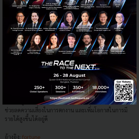
ในการทำงานได้อยู่
ทำไมคนเริ่มตั้งคำถามกับปริญญา
คนรุ่นก่อนอาจมองว่าปริญญาเป็นโอกาสสำคัญที่ช่วยให้มี
งานมั่นคงและคุณภาพชีวิตที่ดีขึ้นได้ไม่ยากนัก แต่คนรุ่น
ใหม่กำลังอยู่ในยุคที่ค่าครองชีพสูงขึ้น การแข่งขันรุนแรง
ขึ้น และเทคโนโลยีเปลี่ยนเร็วกว่าเดิมมาก
ปริญญาอาจไม่ได้การันตีชีวิตสบายเหมือนในอดีตแล้ว แต่
จากข้อมูลตลอด 20 ปีที่ผ่านมา มันก็ยังเป็นหนึ่งในปัจจัยที่
ช่วยลดความเสี่ยงในการตกงาน และเพิ่มโอกาสในการมี
รายได้สูงขึ้นได้อยู่ดี
อ้างอิง:
fortune