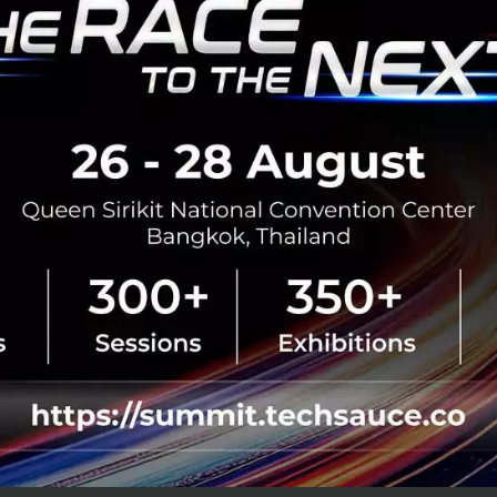
airasia
No comment
RTICLE
นักวิจัยค้นพบวิธีเปลี่ยนขยะพลาสต
ไฮโดรเจน โดยไม่ต้องคัดแยกประ
นักวิจัย UCLA ค้นพบวิธีเปลี่ยนขยะพ
ไฮโดรเจน’ บริสุทธิ์สูง ด้วยเทคโนโล
แยกประเภท ขับเคลื่อน Hydroge
เศรษฐกิจหมุนเวียน...
สิงหาคม 5, 2026
| By
Techsauce
0
Sustainable Focus
Alkaline Thermal T