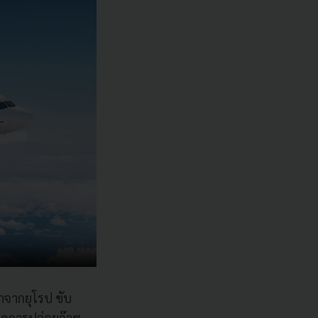
นำจากยุโรป ขับ
ลดการปล่อยก๊าซ