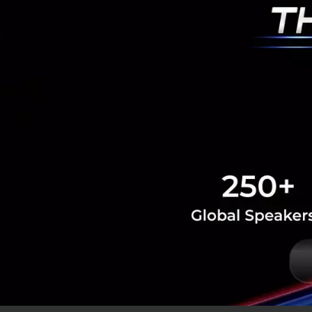
Sustainable Focus
airbus
RELATED A