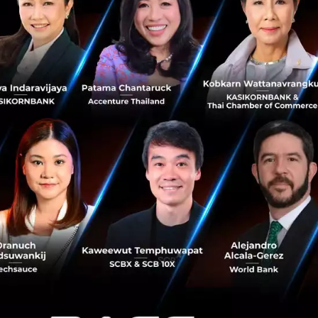
ัฒนาโดยใช้วัตถุดิบและเทคโนโลยีทางเลือก รวมถึงโครงการ AT
สนับสนุนจากทีมนวัตกรรมของแอร์บัส ในฐานะสายการบินระดับภูม
ยน เรานำประสบการณ์การดำเนินงานที่เป็นผู้นำในภูมิภาคมาเ
 Airbus ความร่วมมือนี้ช่วยวางรากฐานสำหรับการสร้างโครงก
องความต้องการที่หลากหลายในการปรับปรุงประสิทธิภาพด้านส
ายลดการปล่อยคาร์บอนสุทธิเป็นศูนย์ภายในปี 2050
โดยมีแผ
ี่ประหยัดน้ำมันและเพิ่มการใช้ SAF โดยเครื่องบิน Airbus ทุกลำ
024 เป็นต้นไป จะใช้เชื้อเพลิงผสมที่มี SAF 5%
ีคำสั่งซื้อเครื่องบิน Airbus A321 จำนวน 361 ลำ เพื่อรองรับกา
ลี่ยนเครื่องของสายการบินกลุ่มนี้ คาดว่าภายในปี 2035 การ
ซคาร์บอนไดออกไซด์ได้ 10% เมื่อเทียบกับปี 2019 ส่วนประส
ช้ SAF จะช่วยลดได้อีก 15%