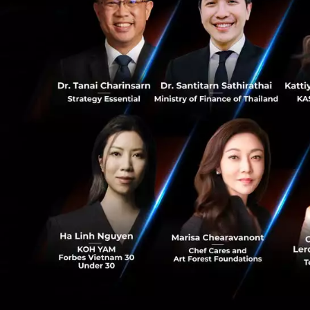
ขนส่งทางอากาศที่พ
ใหม่ซึ่งได้รับการ
0
ใน 5 ประเทศอาเซี
ด้านเทคโนโลยีของ
ระดับ เพื่อตอบสน
AirAsia มีเป้าหม
เครื่องบินรุ่นใหม่ท
AirAsia ตั้งแต่ปี 2
ปัจจุบัน AirAsia ม
และความมต้องการเป
ช่วยลดการปล่อยก๊า
ดำเนินงานและการใ