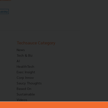
ability
Techsauce Category
News
Tech & Biz
AI
HealthTech
Exec Insight
Corp Innov
Saucy Thoughts
Based On
Sustainable
Videos
Podcast