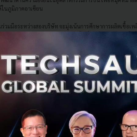
ในภูมิภาคอาเซียน
่วมมือระหว่างสองบริษัท จะมุ่งเน้นการศึกษาการผลิตเชื้อเพลิง
tion Fuel : SAF)
แบบกระจายศูนย์ โดยใช้วัตถุดิบและเทคโนโ
ยงใต้ ความร่วมมือนี้จะช่วยส่งเสริมการพัฒนาเชิงพาณิชย์และ
งฝ่ายยังจะร่วมกันศึกษาแนวทางปรับปรุงการจัดการจราจรทางอ
TM)
เพื่อลดการปล่อยก๊าซคาร์บอนไดออกไซด์ โดยอาศัยความเ
เพลิงของ AirAsia และความเป็นผู้นำด้านเทคโนโลยีการบินของ
รวิจัย
Single European Sky ATM Research (SESAR)
ของยุโ