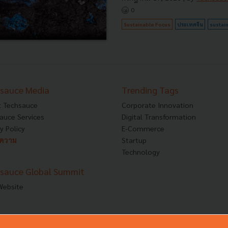
0
Sustainable Focus
ประเทศจีน
sustain
sauce Media
Trending Tags
 Techsauce
Corporate Innovation
auce Services
Digital Transformation
y Policy
E-Commerce
ทความ
Startup
Technology
sauce Global Summit
 Website