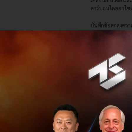
คาร์บอนไดออกไซด์
บันทึกข้อตกลงความร
(Sustainable Avia
เอเชียตะวันออกเฉี
ในภูมิภาค
นอกจากนี้ ทั้งสอ
Management : A
บริหารจัดการเชื้อ
แนวทางจากโครงกา
ในภูมิภาคอาเซียน