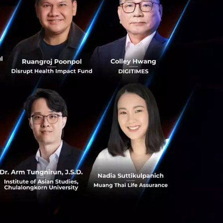
M ที่เป็นนวัตกรรม
ิภาคที่มีฐานอยู่
สริมความเชี่ยวชาญ
ารร่วมกันในหลาย
ิ่งแวดล้อม”
นอัปเกรดฝูงบินเป็น
ที่ส่งมอบให้
รเติบโตของฝูงบิน
อัปเกรดฝูงบินจะ
ิทธิภาพในการ