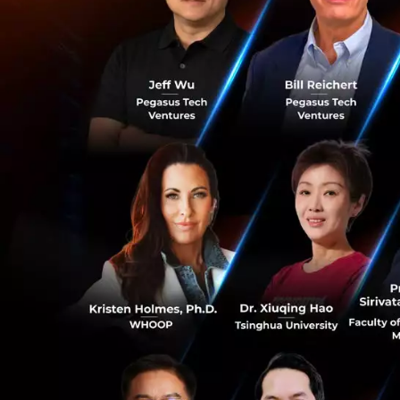
นายยัพ มุน ชิง
ประ
0
“AirAsia เป็นพันธ