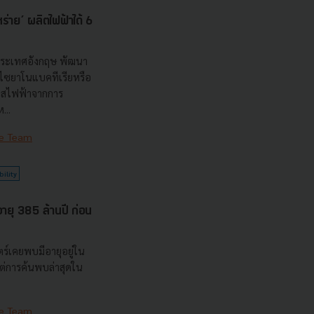
ร่าย’ ผลิตไฟฟ้าได้ 6
 ประเทศอังกฤษ พัฒนา
ช้ไซยาโนแบคทีเรียหรือ
ะแสไฟฟ้าจากการ
...
e Team
ility
 อายุ 385 ล้านปี ก่อน
าสตร์เคยพบมีอายุอยู่ใน
แต่การค้นพบล่าสุดใน
e Team