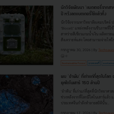
นักวิจัยพัฒนา ‘แบตเตอรี่จากสาห
ปี หวังลดแบตเตอรี่ใช้แล้วทิ้ง
นักวิจัยจากมหาวิทยาลัยเคมบริดจ์
‘Biocell’ แหล่งพลังงานชีวภาพที่ใ
สาหร่ายสีเขียวแกมน้ำเงิน ผลิตกร
สังเคราะห์แสง โดยสามารถจ่ายไฟให
กรกฎาคม 30, 2026
| By
Techsauc
0
Sustainable Focus
แบตเตอรี่
sustainab
พบ ‘อำพัน’ ที่เก่าแก่ที่สุดในโลก
ยุคไดโนเสาร์ 150 ล้านปี
'อำพัน' ที่เก่าแก่ที่สุดที่นักวิทยาศ
ช่วงหลังจากที่โลกมีไดโนเสาร์แล้ว 
ประเทศจีนกำลังทำลายสถิตินั้น...
กรกฎาคม 17, 2026
| By
Techsauc