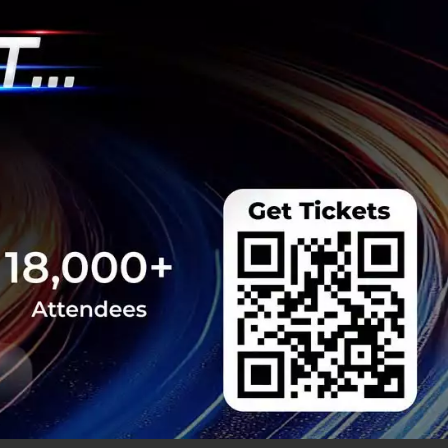
ิก เป็นเชื้อเพลิง
เภท
ลาสติกเป็น ‘เชื้อเพลิง
ยี ATT โดยไม่ต้องคัด
n Economy และ
 Team
reatment