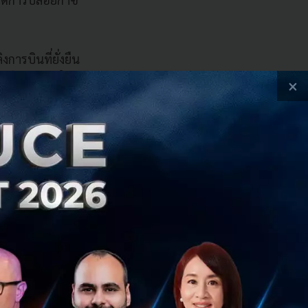
การบินที่ยั่งยืน
ลยีทางเลือกใน
×
ขยายการผลิต SAF
ากาศ
(Air Traffic
ชี่ยวชาญด้านการ
 Airbus โดยจะนำ
รปมาประยุกต์ใช้