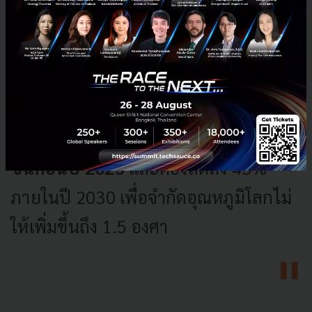
ตามรายงานของคณะกรรมการ
ระหว่างรัฐบาลว่าด้วยการเปลี่ยนแปลง
สภาพภูมิอากาศ (IPCC) ของ
สหประชาชาติ
จุดพีคของการปล่อย
ก๊าซเรือนกระจกอย่างช้าที่สุด ต้องเกิด
ขึ้นก่อนปี 2025
และต้องลดลง 43%
ภายในปี 2030 เพื่อจำกัดอุณหภูมิโลกไม่
ให้เพิ่มขึ้นถึง 1.5 องศา