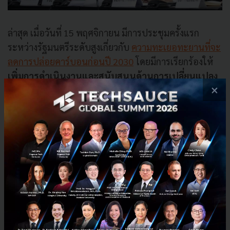
ล่าสุด เมื่อวันที่ 15 พฤศจิกายน มีการประชุมครั้งแรก
ระหว่างรัฐมนตรีระดับสูงเกี่ยวกับ
ความทะเยอทะยานที่จะ
ลดการปล่อยคาร์บอนก่อนปี 2030
โดยมีการเรียกร้องให้
เพิ่มการดำเนินงานและสนับสนุนด้านการเปลี่ยนแปลง
×
สภาพภูมิอากาศอย่างเร่งด่วน
พร้อมกับมีรายงานที่
ชัดเจนจาก
UN Climate Change
ว่า การดำเนินงานเพื่อ
ลดอุณหภูมิตามข้อตกลงปารีส ทำได้ต่ำกว่าเป้าหมาย
แสดงให้เห็นว่าการดำเนินการตามคำมั่นสัญญาในปัจจุบัน
ของรัฐบาลแห่งชาติจะเพิ่มการปล่อยมลพิษ 10.6%
ภายในปี 2030 และทำให้โลกเข้าสู่ภาวะโลกร้อนขึ้น 2.5
องศา ภายในสิ้นศตวรรษนี้