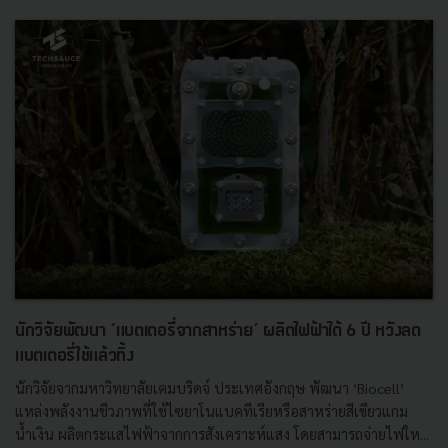
นักวิจัยพัฒนา ‘แบตเตอรี่จากสาหร่าย’ ผลิตไฟฟ้าได้ 6 ปี หวังลด
แบตเตอรี่ใช้แล้วทิ้ง
นักวิจัยจากมหาวิทยาลัยเคมบริดจ์ ประเทศอังกฤษ พัฒนา ‘Biocell’
แหล่งพลังงานชีวภาพที่ใช้ไซยาโนแบคทีเรียหรือสาหร่ายสีเขียวแกม
น้ำเงิน ผลิตกระแสไฟฟ้าจากการสังเคราะห์แสง โดยสามารถจ่ายไฟให...