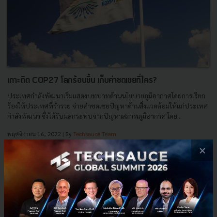
เกาะติด COP27 โลกร้อนขึ้น เก็บค่าชดเชยที่ใคร?
ประเทศกำลังพัฒนาเริ่มแสดงบทบาทด้านนโยบายภูมิอากาศโดยการเรียก
ร้องให้ประเทศที่ร่ำรวย จ่ายค่าชดเชยปัญหาด้านสิ่งแวดล้อมให้แก่ประเทศ
กำลังพัฒนา ซึ่งได้รับผลกระทบจากปัญหาสภาพภูมิอากาศ โดย...
พฤศจิกายน 16, 2022
| By
Techsauce Team
0
×
News
cop26
cop27
climate-tech
Global Policy