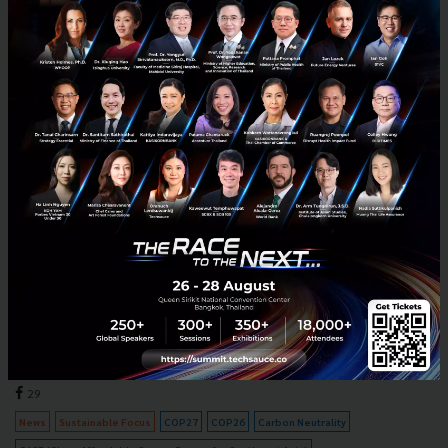
ก่อนจะถึง COP27 มาทบทวนคำมั่นสัญญาของผู้นำไทย คืบหน้า
แค่ไหนเรื่อง ‘ลดการปล่อยคาร์บอน’
ทบทวนคำมั่นสัญญาของผู้นำไทย คืบหน้าแค่ไหนเรื่อง ‘ลดการปล่อย
คาร์บอน’ ก่อนการประชุมสหประชาชาติว่าด้วยการเปลี่ยนแปลงสภาพภูมิ
อากาศ หรือ COP (Conference of the Parties) ทุกปี ซึ่งปีนี้...
พฤศจิกายน 4, 2022
| By
Techsauce Team
29
News
Sustainable Focus
COP27
COP26
Carbon Neutrality