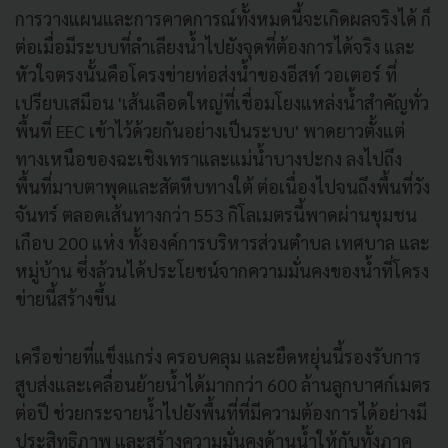
การวางแผนและการคาดการณ์ทั้งหมดนี้จะเกิดผลจริงได้ ก็
ต่อเมื่อมีระบบที่ลำเลียงน้ำไปยังจุดที่ต้องการได้จริง และ
หัวใจตรงนั้นคือโครงข่ายท่อส่งน้ำของอีสท์ วอเตอร์ ที่
เปรียบเสมือน 'เส้นเลือดใหญ่ที่เชื่อมโยงแหล่งน้ำสำคัญทั่ว
พื้นที่ EEC เข้าไว้ด้วยกันอย่างเป็นระบบ' พาดยาวตั้งแต่
ทางเหนือของฉะเชิงเทราและแม่น้ำบางปะกง ลงไปถึง
พื้นที่มาบตาพุดและสัตหีบทางใต้ ต่อเนื่องไปจนถึงพื้นที่วัง
จันทร์ ตลอดเส้นทางกว่า 553 กิโลเมตรนี้พาดผ่านชุมชน
เกือบ 200 แห่ง ทั้งองค์การบริหารส่วนตำบล เทศบาล และ
หมู่บ้าน ซึ่งล้วนได้ประโยชน์จากความมั่นคงของน้ำที่โครง
ข่ายนี้สร้างขึ้น
เครือข่ายที่แข็งแกร่ง ครอบคลุม และยืดหยุ่นนี้รองรับการ
สูบส่งและเคลื่อนย้ายน้ำได้มากกว่า 600 ล้านลูกบาศก์เมตร
ต่อปี ช่วยกระจายน้ำไปยังพื้นที่ที่มีความต้องการได้อย่างมี
ประสิทธิภาพ และสร้างความมั่นคงด้านน้ำให้กับทั้งภาค