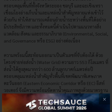
ครอบคลุมพื้นที่ทั้งจังหวัดระยอง ชลบุรี และฉะเชิงเทรา
เชื่อมโยงอ่างเก็บน้ำและแหล่งน้ำสำคัญหลายแห่งเข้าไว้
ด้วยกัน ทำให้สามารถเคลื่อนย้ายน้ำระหว่างพื้นที่ได้อย่าง
มีประสิทธิภาพ และทั้งหมดนี้ดำเนินไปตามแนวทางสิ่ง
แวดล้อม สังคม และธรรมาภิบาล (Environmental, Social,
and Governance หรือ ESG) อย่างต่อเนื่อง
ความพร้อมนี้สะท้อนออกมาเป็นตัวเลขที่จับต้องได้ ด้วย
โครงข่ายท่อส่งน้ำ (Water Grid) ความยาว 553 กิโลเมตร ที่
ส่งน้ำได้สูงสุดมากกว่า 600 ล้านลูกบาศก์เมตรต่อปี
ครอบคลุมแหล่งน้ำสำคัญทั่วพื้นที่เขตพัฒนาพิเศษภาค
ตะวันออก (Eastern Economic Corridor หรือ EEC) อีสท์
วอเตอร์ จึงมีความพร้อมจัดหาน้ำคุณภาพสูงด้วยมาตรฐาน
การให้บริการที่เปี่ยมไปด้วยคุณภาพ ส่งจ่ายน้ำให้กับ Data
×
Center ซึ่งเป็นอุตสาหกรรมใหม่ที่กำลังมาแรงของไทย
โดยไม่กระทบต่อความมั่นคงด้านน้ำของผู้ใช้กลุ่มอื่นใน