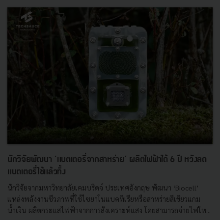
นักวิจัยพัฒนา ‘แบตเตอรี่จากสาหร่าย’ ผลิตไฟฟ้าได้ 6 ปี หวังลด
แบตเตอรี่ใช้แล้วทิ้ง
นักวิจัยจากมหาวิทยาลัยเคมบริดจ์ ประเทศอังกฤษ พัฒนา ‘Biocell’
แหล่งพลังงานชีวภาพที่ใช้ไซยาโนแบคทีเรียหรือสาหร่ายสีเขียวแกม
น้ำเงิน ผลิตกระแสไฟฟ้าจากการสังเคราะห์แสง โดยสามารถจ่ายไฟให...