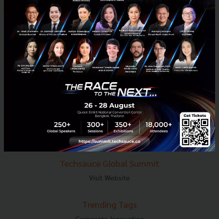
E-mail :
contact@techsauce.co
Tel : 02-001-5375
Mobile : 06-4658-9500
Techsauce Media
About Techsauce
Techsauce Services
Privacy Policy
ส่งบทความ
Techsauce Global Summit
Visit Website
Trending Tags
Corporate Innovation