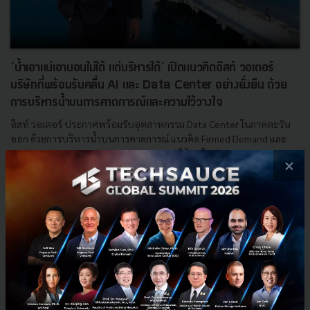
‘น้ำเอาแน่เอานอนไม่ได้ แต่บริหารได้’ เปิดแนวคิดอีสท์ วอเตอร์
บริษัทที่พร้อมรับคลื่น AI และ Data Center อย่างยั่งยืน ด้วย
การบริหารน้ำบนการคาดการณ์และความไว้วางใจ
อีสท์ วอเตอร์ ประกาศพร้อมรับอุตสาหกรรม Data Center ในภาคตะวัน
ออก ด้วยการบริหารน้ำบนการคาดการณ์ แนวคิด Firmed Demand และ
Demand & Supply Engagement บนความไว้วางใจ ผ่าน Water Grid 55...
×
มิถุนายน 29, 2026
| By
Techsauce Team
0
Sustainable Focus
ESG
EEC
East Water
Water Grid