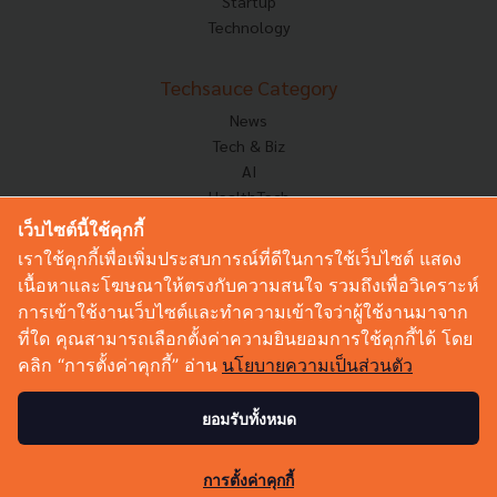
Startup
Technology
Techsauce Category
News
Tech & Biz
AI
HealthTech
Exec Insight
เว็บไซต์นี้ใช้คุกกี้
Corp Innov
เราใช้คุกกี้เพื่อเพิ่มประสบการณ์ที่ดีในการใช้เว็บไซต์ แสดง
Saucy Thoughts
เนื้อหาและโฆษณาให้ตรงกับความสนใจ รวมถึงเพื่อวิเคราะห์
Based On
การเข้าใช้งานเว็บไซต์และทำความเข้าใจว่าผู้ใช้งานมาจาก
Sustainable
ที่ใด คุณสามารถเลือกตั้งค่าความยินยอมการใช้คุกกี้ได้ โดย
Videos
คลิก “การตั้งค่าคุกกี้” อ่าน
นโยบายความเป็นส่วนตัว
Podcast
Startup Guide
ยอมรับทั้งหมด
12
© Copyright 2026 :
Techsauce All rights reserved.
การตั้งค่าคุกกี้