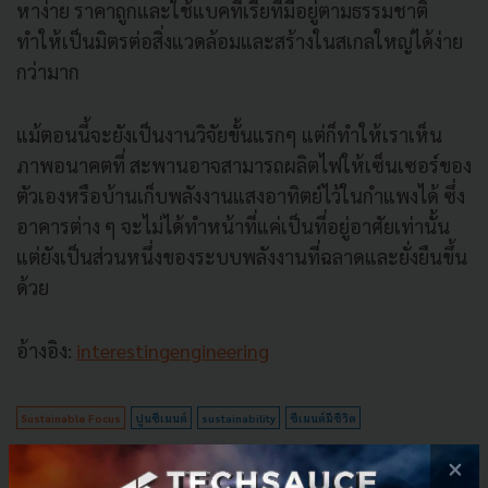
หาง่าย ราคาถูกและใช้แบคทีเรียที่มีอยู่ตามธรรมชาติ
ทำให้เป็นมิตรต่อสิ่งแวดล้อมและสร้างในสเกลใหญ่ได้ง่าย
กว่ามาก
แม้ตอนนี้จะยังเป็นงานวิจัยขั้นแรกๆ แต่ก็ทำให้เราเห็น
ภาพอนาคตที่ สะพานอาจสามารถผลิตไฟให้เซ็นเซอร์ของ
ตัวเองหรือบ้านเก็บพลังงานแสงอาทิตย์ไว้ในกำแพงได้ ซึ่ง
อาคารต่าง ๆ จะไม่ได้ทำหน้าที่แค่เป็นที่อยู่อาศัยเท่านั้น
แต่ยังเป็นส่วนหนึ่งของระบบพลังงานที่ฉลาดและยั่งยืนขึ้น
ด้วย
อ้างอิง:
interestingengineering
Sustainable Focus
ปูนซีเมนต์
sustainability
ซีเมนต์มีชีวิต
×
No comment