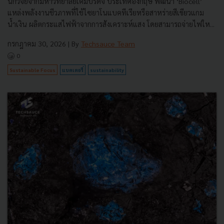
นักวิจัยจากมหาวิทยาลัยเคมบริดจ์ ประเทศอังกฤษ พัฒนา ‘Biocell’
แหล่งพลังงานชีวภาพที่ใช้ไซยาโนแบคทีเรียหรือสาหร่ายสีเขียวแกม
น้ำเงิน ผลิตกระแสไฟฟ้าจากการสังเคราะห์แสง โดยสามารถจ่ายไฟให...
กรกฎาคม 30, 2026
| By
Techsauce Team
0
Sustainable Focus
แบตเตอรี่
sustainability