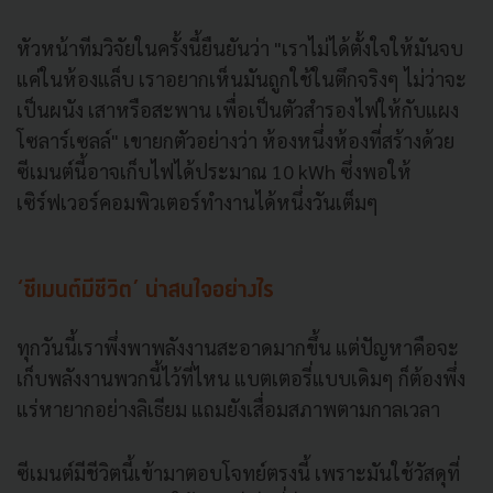
หัวหน้าทีมวิจัยในครั้งนี้ยืนยันว่า "เราไม่ได้ตั้งใจให้มันจบ
แค่ในห้องแล็บ เราอยากเห็นมันถูกใช้ในตึกจริงๆ ไม่ว่าจะ
เป็นผนัง เสาหรือสะพาน เพื่อเป็นตัวสำรองไฟให้กับแผง
โซลาร์เซลล์" เขายกตัวอย่างว่า ห้องหนึ่งห้องที่สร้างด้วย
ซีเมนต์นี้อาจเก็บไฟได้ประมาณ 10 kWh ซึ่งพอให้
เซิร์ฟเวอร์คอมพิวเตอร์ทำงานได้หนึ่งวันเต็มๆ
‘ซีเมนต์มีชีวิต’ น่าสนใจอย่างไร
ทุกวันนี้เราพึ่งพาพลังงานสะอาดมากขึ้น แต่ปัญหาคือจะ
เก็บพลังงานพวกนี้ไว้ที่ไหน แบตเตอรี่แบบเดิมๆ ก็ต้องพึ่ง
แร่หายากอย่างลิเธียม แถมยังเสื่อมสภาพตามกาลเวลา
ซีเมนต์มีชีวิตนี้เข้ามาตอบโจทย์ตรงนี้ เพราะมันใช้วัสดุที่