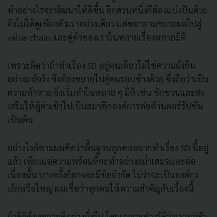
ทำอย่างไรจะพัฒนาให้ดีขึ้น อีกส่วนหนึ่งก็ต้องแบ่งปันด้วย
จึงไม่ได้ดูเพียงตัวเราอย่างเดียว แต่พยายามขยายผลไปสู่
value chain และคู่ค้าของเราในหลายเรื่องหลายมิติ
เพราะคิดว่าถ้าทำเรื่อง SD อยู่คนเดียวไม่ใช่ความยั่งยืน
อย่างแท้จริง จึงต้องขยายไปสู่คนรอบข้างด้วย ซึ่งถือว่าเป็น
ความท้าทาย จึงเริ่มทำในหลาย ๆ มิติ เช่น ชักชวนและส่ง
เสริมให้คู้ค่าเข้าไปเป็นสมาชิกองค์การต่อต้านคอร์รัปชัน
เป็นต้น
อย่างไรก็ตามผมคิดว่าพื้นฐานทุกคนอยากทำเรื่อง SD นี้อยู่
แล้ว เพียงแต่ความพร้อมที่จะทำอย่างสม่ำเสมอและต่อ
เนื่องนั้น บางครั้งก็อาจจะมีข้อจำกัด ไม่ว่าจะเป็นองค์กร
เล็กหรือใหญ่ ผมเชื่อว่าทุกคนให้ความสำคัญกับเรื่องนี้
ถ้าดีก็ต้องอยากดีอย่างยั่งยืน โดยเฉพาะต่างรู้ดีว่าเราอยู่ตัว