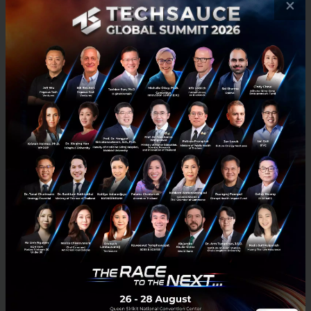
×
อย่างนั้นภาชนะเหล่านี้ก็จะถูกทิ้งไปตามระบบ แต่หากเรา
ขยายผลออกไปได้ก็จะทำให้วงใหญ่ขึ้น
ในช่วงแรกเราเพิ่งจะเปิดตัวเรื่องนี้เมื่อปลายปีที่แล้ว กลาย
เป็นว่าสินค้าที่เป็น recycle product ขายดีมาก โดยเฉพาะ
ยุโรปที่ให้ความสนใจและตอบสนองกับเรื่องนี้ดีมาก จะ
เห็นว่าเรื่องนี้เป็นตัวอย่างของความสมดุลอย่างหนึ่ง
นั่นคือ นอกจากผลิตสินค้าที่อาศัยคนที่มีนวัตกรรมและ
ความมุ่งมั่นที่จะทำสิ่งดี ๆ ออกมาสู่สังคม และยังเป็นมิตร
กับสิ่งแวดล้อมด้วย สำหรับสิ่งที่ตามมาก็ได้ผลตอบแทนใน
เชิงธุรกิจด้วย ถ้าเราทำดี ๆ ผมคิดว่าจะเป็นตัวอย่างหนึ่งที่
ยั่งยืนได้ แต่ถ้าทำด้านใดด้านหนึ่ง ก็อาจจะได้แค่ชั่วครั้ง
ชั่วคราว ซึ่งจะไม่สามารถอยู่ได้ด้วยตัวเองอย่างยั่งยืน