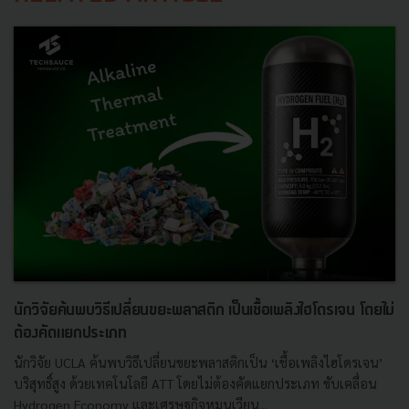
นักวิจัยค้นพบวิธีเปลี่ยนขยะพลาสติก เป็นเชื้อเพลิงไฮโดรเจน โดยไม่
ต้องคัดแยกประเภท
นักวิจัย UCLA ค้นพบวิธีเปลี่ยนขยะพลาสติกเป็น ‘เชื้อเพลิงไฮโดรเจน’
บริสุทธิ์สูง ด้วยเทคโนโลยี ATT โดยไม่ต้องคัดแยกประเภท ขับเคลื่อน
Hydrogen Economy และเศรษฐกิจหมุนเวียน...