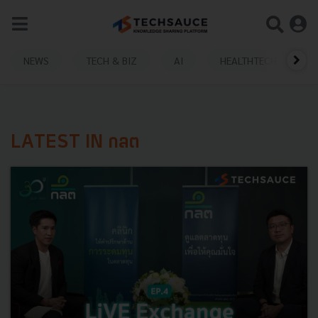
NEWS
TECH & BIZ
AI
HEALTHTECH
LATEST IN กลต