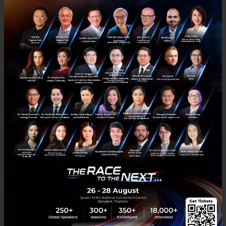
ก.ล.ต.นับหนึ่งไฟลิ่ง MOSHI เตรียมขาย IPO ไม่เกิน 75 ล้านหุ้น -
ระดมทุนเข้าจดทะเบียนใน SET
ก.ล.ต. นับหนึ่งไฟลิ่ง บมจ. โมชิ โมชิ รีเทล คอร์ปอเรชั่น หรือ MOSHI เตรียม
เสนอขายหุ้น IPO ไม่เกิน 75 ล้านหุ้น ระดมทุนเข้าจดทะเบียนใน SET ตอก