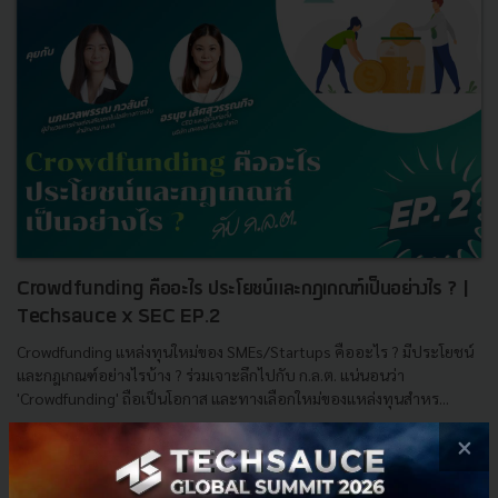
Crowdfunding คืออะไร ประโยชน์และกฎเกณฑ์เป็นอย่างไร ? |
Techsauce x SEC EP.2
Crowdfunding แหล่งทุนใหม่ของ SMEs/Startups คืออะไร ? มีประโยชน์
และกฎเกณฑ์อย่างไรบ้าง ? ร่วมเจาะลึกไปกับ ก.ล.ต. แน่นอนว่า
'Crowdfunding' ถือเป็นโอกาส และทางเลือกใหม่ของแหล่งทุนสำหร...
พฤษภาคม 31, 2023
| By
Techsauce Team
×
30
TS Video
กลต
crowdfunding