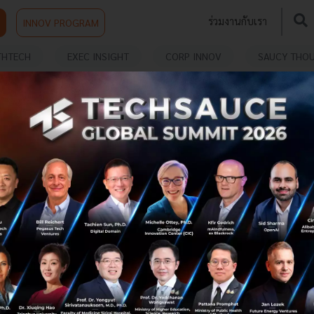
ร่วมงานกับเรา
INNOV PROGRAM
THTECH
EXEC INSIGHT
CORP INNOV
SAUCY THO
ทำความรู้จักกับซิม IoT จาก SoftBank และ 1NCE
จ่ายครั้งเดียว ใช้งานได้ต่อเนื่องถึง 10 ปี
รู้จักซิมการ์ด IoT จาก 1NCE เชื่อมต่ออุปกรณ์ได้ทั่วโลกใน 173
ประเทศ ด้วยค่าใช้จ่ายครั้งเดียวใช้งานได้นาน 10 ปี เหมาะ
สำหรับธุรกิจที่ต้องการโซลูชันคุ้มค่าและจัดการง่าย...
พฤศจิกายน 27, 2024
| By
Techsauce Team
24
PR News
iot
1NCE
softbank