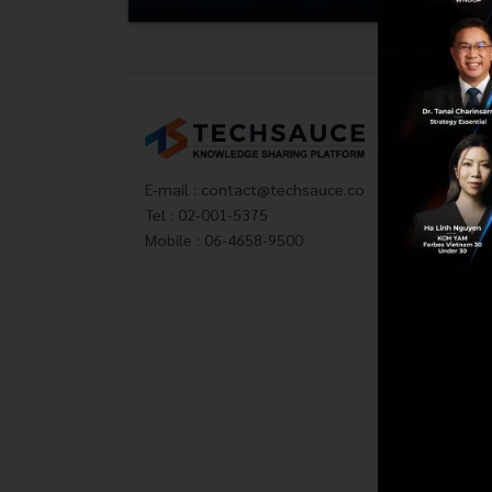
Tech
About
Techs
E-mail :
contact@techsauce.co
Privac
Tel : 02-001-5375
ส่งบ
Mobile : 06-4658-9500
Tech
Visit