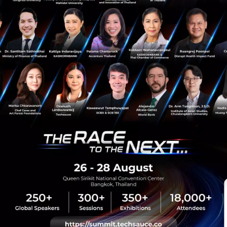
sauce Media
Trending Tags
 Techsauce
Corporate Innovation
auce Services
Digital Transformation
y Policy
E-Commerce
ทความ
Startup
Technology
sauce Global Summit
 Website