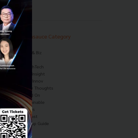
Techsauce Category
News
Tech & Biz
AI
HealthTech
Exec Insight
Corp Innov
Saucy Thoughts
Based On
Sustainable
Videos
Podcast
Startup Guide