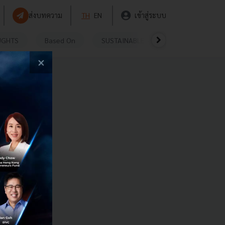
ส่งบทความ
TH
EN
เข้าสู่ระบบ
UGHTS
Based On
SUSTAINABLE
VIDEOS
P
×