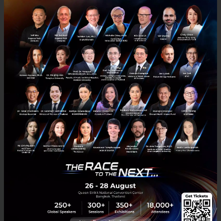
สหรัฐ (ราว 550 บาท) บวกค่าซิมและค่าจัดส่ง ซิมที่ได้รับ
จะถูกเปิดใช้งานพร้อมใช้งาน คุณเพียงแค่ตั้งค่า APN ใน
อุปกรณ์ครั้งเดียวก็สามารถเริ่มใช้งานได้ทันที
นอกจากนี้ยังมี SoftBank Corp. ซึ่งเป็นผู้จัดจำหน่ายหลัก
ในภูมิภาคเอเชียแปซิฟิก รวมถึงในไทย โดยมีบริษัทใน
เครืออย่าง SB Telecom (Thailand) Co., Ltd. ที่ตั้งอยู่ใน
กรุงเทพฯ และคอยให้บริการและสนับสนุนลูกค้าอย่างใกล้
ชิด
"เราคือบริษัทในเครือของ SoftBank Corp.ในประเทศไทย
ที่รับผิดชอบด้านการจำหน่ายบริการของ 1NCE เราทำงาน
อย่างใกล้ชิดกับ1NCE เพื่อขยายการเข้าถึงตลาดและ
ให้การสนับสนุนที่เข้าถึงได้ง่ายในท้องถิ่น" คุณภาคย์ คง
นันทะ ผู้จัดการฝ่ายขาย บริษัท SB Telecom (Thailand)
Co., Ltd. กล่าว