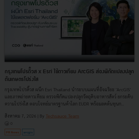
กรุงเทพโปรดิ๊วส x Esri ใช้ดาวเทียม ArcGIS ส่องพิกัดแปลงปลูก
ดันเกษตรโปร่งใส
กรุงเทพโปรดิ๊วส ผนึก Esri Thailand นำระบบแผนที่อัจฉริยะ 'ArcGIS'
และภาพถ่ายดาวเทียม ตรวจพิกัดแปลงปลูกวัตถุดิบอาหารสัตว์ ยกระดับ
ความโปร่งใส ตอบโจทย์มาตรฐานค้าโลก EUDR พร้อมลดต้นทุนก...
สิงหาคม 7, 2026
| By
Techsauce Team
0
PR News
arcgis