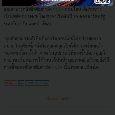
คุณสามารถสั่งซื้อซิมการ์ด 1NCE ออนไลน์ได้ผ่านทาง
เว็บไซต์ของ 1NCE โดยราคาเริ่มต้นที่ 15 ดอลลาร์สหรัฐ
บวกกับค่าซิมและค่าจัดส่ง
"ลูกค้าสามารถสั่งซื้อซิมการ์ดออนไลน์ได้อย่างสะดวก
สบาย โดยซิมที่ส่งถึงมือคุณจะถูกเปิดใช้งานพร้อมแล้ว
นอกจากนี้แค่ตั้งค่า APN ในอุปกรณ์เพียงครั้งเดียว คุณก็
สามารถเริ่มต้นการใช้งานได้ทันที" คุณภาคย์ อธิบายถึงวิธี
การซื้อและตั้งค่าซิมการ์ด 1NCE นั้นง่ายดายเพียงใด
PR News
iot
1NCE
softbank
No comment