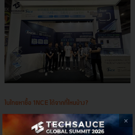
ในไทยหาซื้อ 1NCE ได้จากที่ไหนบ้าง?
สำหรับประเทศไทยสามารถหาซื้อซิม 1NCE ได้ง่าย ๆ
ผ่าน
×
ทางเว็บไซต์ของ 1NCE
โดยเริ่มต้นที่ราคา 15 ดอลลาร์