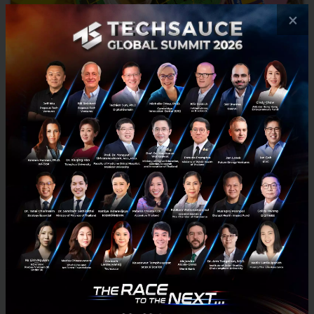
×
3M ผู้ผลิตกระดาษ Post-It และสก๊อตเทป เตรียมปลดพนังงาน
ออกกว่า 2,000 ตำแหน่งทั่วโลก
ในวันพฤหัสบดีที่ผ่านมาทางผู้ผลิตได้ออกมาประกาศและรายงานยอดขาย
ที่ตกต่ำลงในช่วงไตรมาสที่ผ่านมา ซึ่งทำให้แนวโน้มของ 3M ในปีหน้ามีทีท่า
ที่ไม่ดีนัก เนื่องจากยอดขายลดลง 5% เป็นจำนวนกว่า ...
เมษายน 26, 2019
| By
Techsauce Team
1
News
3M
Cutting Jobs