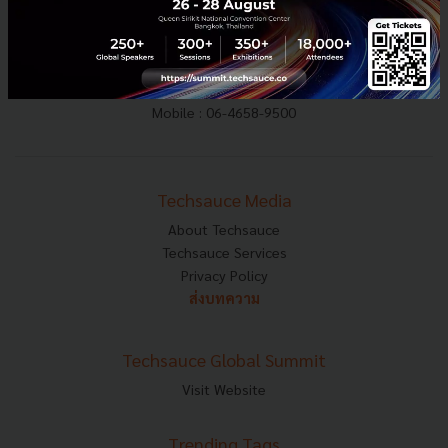
E-mail :
contact@techsauce.co
Tel : 02-001-5375
Mobile : 06-4658-9500
Techsauce Media
About Techsauce
Techsauce Services
Privacy Policy
ส่งบทความ
Techsauce Global Summit
Visit Website
Trending Tags