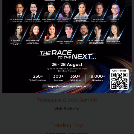
E-mail :
contact@techsauce.co
Tel : 02-001-5375
Mobile : 06-4658-9500
Techsauce Media
About Techsauce
Techsauce Services
Privacy Policy
ส่งบทความ
Techsauce Global Summit
Visit Website
Trending Tags
Corporate Innovation