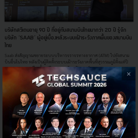
บริษัทสวีเดนอายุ 90 ปี ที่อยู่กับสนามบินไทยมากว่า 20 ปี รู้จัก
บริษัท ‘SAAB’ ผู้อยู่เบื้องหลังระบบเฝ้าระวังภาคพื้นของสนามบิน
ไทย
Saab ส่งสัญญาณขยายระบบบริหารจราจรทางอากาศ (ATM) ไปยังสนาม
บินอื่นในไทย หลังเป็นผู้ติดตั้งระบบเฝ้าระวังภาคพื้นที่สุวรรณภูมิตั้งแต่ปี
2006 และดอนเมืองตั้งแต่ปี 2017 พร้อมเปิดพอร์ตธุรก...
×
พฤษภาคม 13, 2026
| By
Techsauce Team
0
Tech & Biz
ATM
Saab
A-SMGCS
Don Mueang