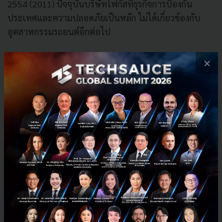
2554 (2011) ปัจจุบันบริษัทโฟกัสที่ธุรกิจการป้องกัน
ประเทศและความปลอดภัยเป็นหลัก ไม่ได้เกี่ยวข้องกับ
อุตสาหกรรมรถยนต์อีกต่อไป
พอร์ตผลิตภัณฑ์ของ Saab ในปัจจุบันครอบคลุมตั้งแต่
×
เครื่องบินขับไล่ Gripen เครื่องบินตรวจการณ์ Erieye เรือ
ดำน้ำ ระบบเรดาร์ ระบบบัญชาการและควบคุม ไปจนถึง
ระบบบริหารจราจรทางอากาศสำหรับสนามบินพลเรือน
บริษัทแม่ Saab AB จดทะเบียนในตลาดหลักทรัพย์
สตอกโฮล์ม มีสำนักงานใหญ่ที่เมือง Linköping ประเทศ
สวีเดน และมีการดำเนินงานในประมาณ 100 ประเทศทั่ว
โลก
ในเชิงตัวเลข Saab มีพนักงานทั่วโลกประมาณ 28,000 คน
และลงทุนในการวิจัยและพัฒนา (R&D) ราว 16% ของราย
ได้ตามตัวเลขที่บริษัทเปิดเผยในการแถลง โดยตลาดเอเชีย