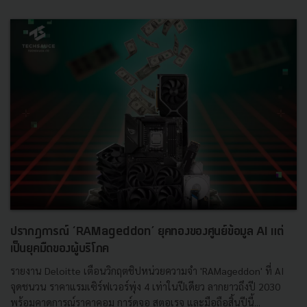
ปรากฏการณ์ ‘RAMageddon’ ยุคทองของศูนย์ข้อมูล AI แต่
เป็นยุคมืดของผู้บริโภค
รายงาน Deloitte เตือนวิกฤตชิปหน่วยความจำ 'RAMageddon' ที่ AI
จุดชนวน ราคาแรมเซิร์ฟเวอร์พุ่ง 4 เท่าในปีเดียว ลากยาวถึงปี 2030
พร้อมคาดการณ์ราคาคอม การ์ดจอ สตอเรจ และมือถือสิ้นปีนี้...