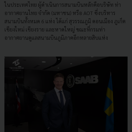
ในประเทศไทย ผู้ดำเนินการสนามบินหลักคือบริษัท ท่า
อากาศยานไทย จำกัด (มหาชน) หรือ AOT ซึ่งบริหาร
สนามบินทั้งหมด 6 แห่ง ได้แก่ สุวรรณภูมิ ดอนเมือง ภูเก็ต
เชียงใหม่ เชียงราย และหาดใหญ่ ขณะที่กรมท่า
อากาศยานดูแลสนามบินภูมิภาคอีกหลายสิบแห่ง