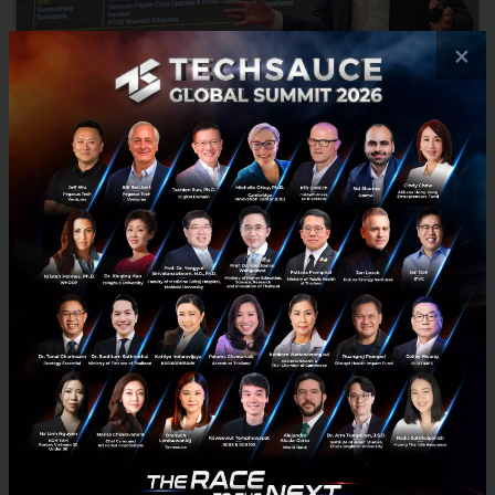
×
บริษัทสวีเดนอายุ 90 ปี ที่อยู่กับสนามบินไทยมากว่า 20 ปี รู้จัก
บริษัท ‘SAAB’ ผู้อยู่เบื้องหลังระบบเฝ้าระวังภาคพื้นของสนามบิน
ไทย
Saab ส่งสัญญาณขยายระบบบริหารจราจรทางอากาศ (ATM) ไปยังสนาม
บินอื่นในไทย หลังเป็นผู้ติดตั้งระบบเฝ้าระวังภาคพื้นที่สุวรรณภูมิตั้งแต่ปี
2006 และดอนเมืองตั้งแต่ปี 2017 พร้อมเปิดพอร์ตธุรก...
พฤษภาคม 13, 2026
| By
Techsauce Team
0
Tech & Biz
ATM
Saab
A-SMGCS
Don Mueang