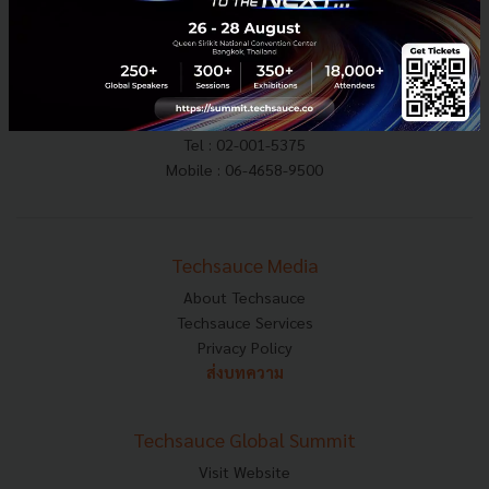
E-mail :
contact@techsauce.co
Tel : 02-001-5375
Mobile : 06-4658-9500
Techsauce Media
About Techsauce
Techsauce Services
Privacy Policy
ส่งบทความ
Techsauce Global Summit
Visit Website