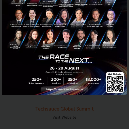
E-mail :
contact@techsauce.co
Tel : 02-001-5375
Mobile : 06-4658-9500
Techsauce Media
About Techsauce
Techsauce Services
Privacy Policy
ส่งบทความ
Techsauce Global Summit
Visit Website