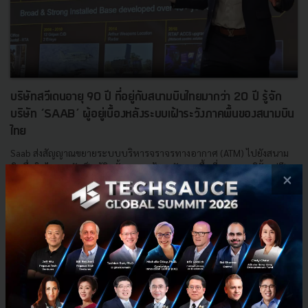
บริษัทสวีเดนอายุ 90 ปี ที่อยู่กับสนามบินไทยมากว่า 20 ปี รู้จัก
บริษัท ‘SAAB’ ผู้อยู่เบื้องหลังระบบเฝ้าระวังภาคพื้นของสนามบิน
ไทย
Saab ส่งสัญญาณขยายระบบบริหารจราจรทางอากาศ (ATM) ไปยังสนาม
บินอื่นในไทย หลังเป็นผู้ติดตั้งระบบเฝ้าระวังภาคพื้นที่สุวรรณภูมิตั้งแต่ปี
×
2006 และดอนเมืองตั้งแต่ปี 2017 พร้อมเปิดพอร์ตธุรก...
พฤษภาคม 13, 2026
| By
Techsauce Team
0
Tech & Biz
ATM
Saab
A-SMGCS
Don Mueang