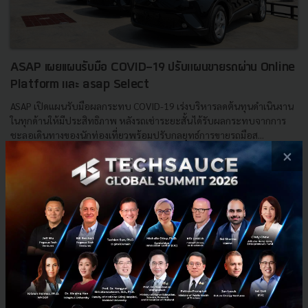
ASAP เผยเเผนรับมือ COVID-19 ปรับแผนขายรถผ่าน Online
Platform และ asap Select
ASAP เปิดแผนรับมือผลกระทบ COVID-19 เร่งบริหารลดต้นทุนดำเนินงาน
ในทุกด้านให้มีประสิทธิภาพ หลังรถเช่าระยะสั้นได้รับผลกระทบจากการ
ชะลอเดินทางของนักท่องเที่ยวพร้อมปรับกลยุทธ์การขายรถมือส...
×
เมษายน 13, 2020
| By
Techsauce Team
15
PR News
ASAP
COVID-19
asap Select
Online Platform