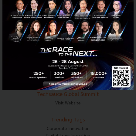
E-mail :
contact@techsauce.co
Tel : 02-001-5375
Mobile : 06-4658-9500
Techsauce Media
About Techsauce
Techsauce Services
Privacy Policy
ส่งบทความ
Techsauce Global Summit
Visit Website
Trending Tags
Corporate Innovation
Digital Transformation