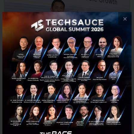
×
ธนาคารกรุงศรี เปิด 5 กลยุทธ์ เร่งสร้างการเติบโต อย่างยั่งยืนใน
ตลาดใหม่ สอดรับแนวโน้ม Mega Trend
ธนาคารกรุงศรีอยุธยา จำกัด (มหาชน)ประกาศแผนธุรกิจระยะกลางฉบับ
ใหม่ปี 2564 - 2566 มุ่งสู่การเป็น 'สถาบันการเงินไทยที่เป็นที่หนึ่งในใจ
ลูกค้า พร้อมเชื่อมโยงความต้องการของลูกค้าทั่วทั้งภ...
กุมภาพันธ์ 3, 2021
| By
Techsauce Team
12
News
bay
mufg
ecosystem
ASEAN Expansion