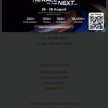
E-mail :
contact@techsauce.co
Tel : 02-001-5375
Mobile : 06-4658-9500
Techsauce Media
About Techsauce
Techsauce Services
Privacy Policy
ส่งบทความ
Techsauce Global Summit