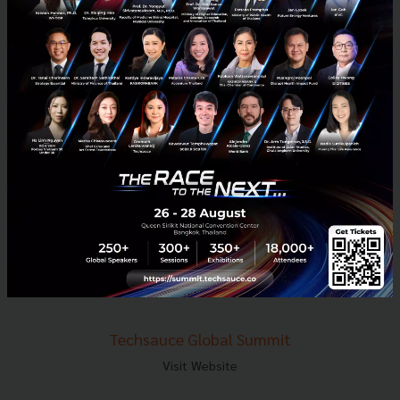
E-mail :
contact@techsauce.co
Tel : 02-001-5375
Mobile : 06-4658-9500
Techsauce Media
About Techsauce
Techsauce Services
Privacy Policy
ส่งบทความ
Techsauce Global Summit
Visit Website