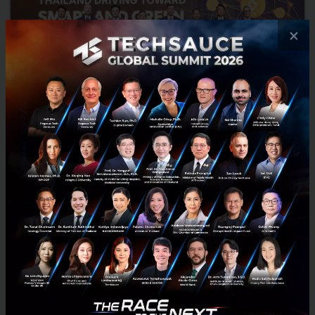
×
BOI ผนึก EV จีน-ญี่ปุ่น-ยุโรป ปั้นไทยสู่ฐาน ‘Smart & Green
Mobility’ เผยยอดลงทุน EV สะสมทะลุ 1.82 แสนล้านบาท
บีโอไอเปิดเวที BOI Symposium 2026 ดึงผู้ผลิต EV จีน ญี่ปุ่น ยุโรป ร่วมวาง
เส้นทาง Smart & Green Mobility ของไทย เผยยอดลงทุน EV สะสมทะลุ
1.82 แสนล้านบาท พร้อมมุมมองจาก China EV100, B...
พฤษภาคม 14, 2026
| By
Techsauce Team
0
News
EV
BYD
xEV
BOI