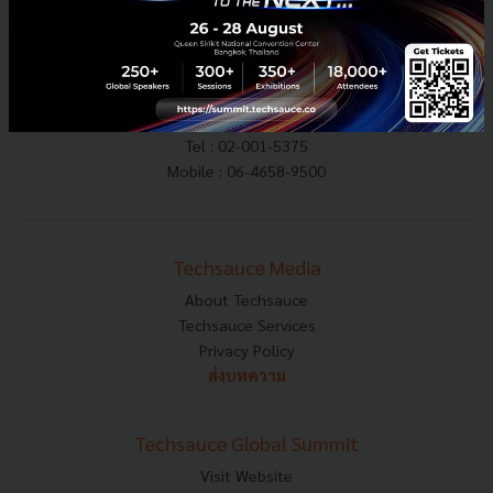
E-mail :
contact@techsauce.co
Tel : 02-001-5375
Mobile : 06-4658-9500
Techsauce Media
About Techsauce
Techsauce Services
Privacy Policy
ส่งบทความ
Techsauce Global Summit
Visit Website