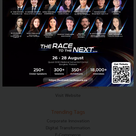
Tel : 02-001-5375
Mobile : 06-4658-9500
Techsauce Media
About Techsauce
Techsauce Services
Privacy Policy
ส่งบทความ
Techsauce Global Summit
Visit Website
Trending Tags
Corporate Innovation
Digital Transformation
E-Commerce