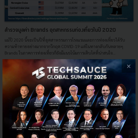
สำรวจมูลค่า Brands อุตสาหกรรมท่องเที่ยวในปี 2020
แม้ปี 2020 นี้จะเป็นปีที่อุตสาหรรมการโรงแรมและการท่องเที่ยวได้รับ
ความท้าทายอย่างมากจากวิกฤต COVID-19 แต่ในทางกลับกันหลายๆ
Brands ในภาคการท่องเที่ยวก็ยังมีแนวโน้มการเติบโตที่น่าสนใจ...
มิถุนายน 24, 2020
| By
Hotel Mans
×
2
Tech & Biz
Hotelman
Brand value
hotelmantravel
Leisure business
E-mail :
contact@techsauce.co