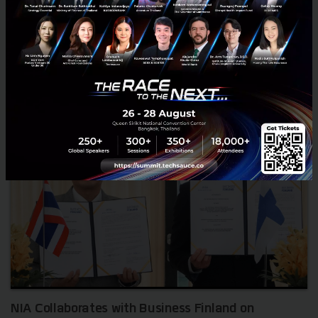
ธันวาคม 2, 2024
| By
Techsauce Team
0
News
nia
business-finland
NIA Collaborates with Business Finland on