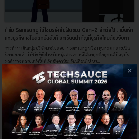
ทำไม Samsung ไม่ใช่บริษัทในฝันของ Gen-Z อีกต่อไป : เมื่อเจ้า
แห่งธุรกิจแชโบลตกบัลลังก์ บทเรียนสำคัญที่ธุรกิจไทยต้องจับตา
การทำงานในกลุ่มบริษัทแชโบลอย่าง Samsung หรือ Hyundai กลายเป็น
นิยามของคำว่าชีวิตที่ดีสำหรับหนุ่มสาวเกาหลีใต้มายุคต่อยุค แต่ปัจจุบัน
ผลสำรวจหลายแห่งชี้ให้เห็นถึงค่านิยมที่เปลี่ยนไป บร...
×
มิถุนายน 24, 2022
| By
Pimchaya Pamornpol
281
Culture Transformation
Saucy Thoughts
kakao
gen-z
naver
CJ Group