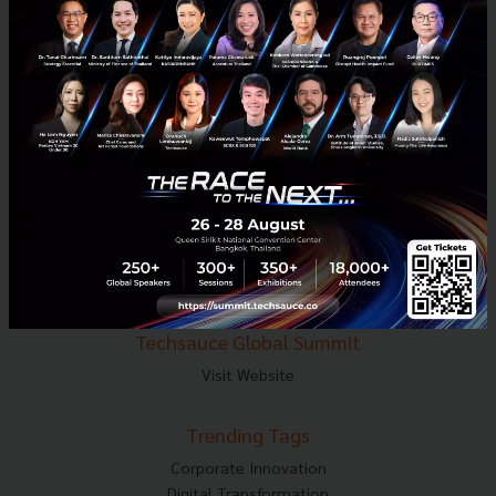
E-mail :
contact@techsauce.co
Tel : 02-001-5375
Mobile : 06-4658-9500
Techsauce Media
About Techsauce
Techsauce Services
Privacy Policy
ส่งบทความ
Techsauce Global Summit
Visit Website
Trending Tags
Corporate Innovation
Digital Transformation