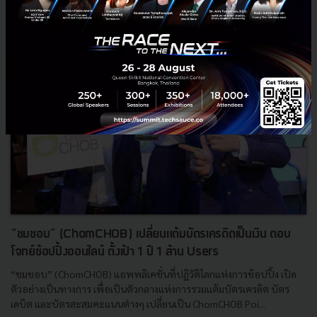
“ชมชอบ” (ChomCHOB) เปลี่ยนแต้มบัตรเครดิตเป็นเงิน ตอบ
โจทย์ช้อปปิ้งออนไลน์ ตั้งเป้า 1 ปี 1 ล้าน Users
“ชมชอบ” (ChomCHOB) แอพพลิเคชั่นที่ปฏิวัติโลกแห่งการช้อปปิ้ง เปิด
ตัวอย่างเป็นทางการ เพื่อเป็นตัวกลางแห่งการรวมแต้มบัตรเครดิต บัตร
เดบิต และบัตรสะสมคะแนนต่างๆ เปลี่ยนเป็น ChomCHOB Poi...