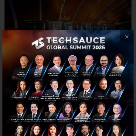
×
มารู้จักกับ 15 ทีม ฟินเทคจากโครงการ Krungsri RISE
Krungsri RISE (กรุงศรี ไรส์) โครงการบ่มเพาะฟินเทคสตาร์ทอัพ ได้จัดงาน
Demo Day แสดงผลงานของสตาร์ทอัพในโครงการทั้ง 15 ทีม เมื่อวันพุธที่
14 กันยายน ที่ผ่านมา มาทำความรู้จักกับพวกเขาก...
กันยายน 16, 2016
| By
Techsauce Team
0
News
NTER
iTax
AppMan
Meefund