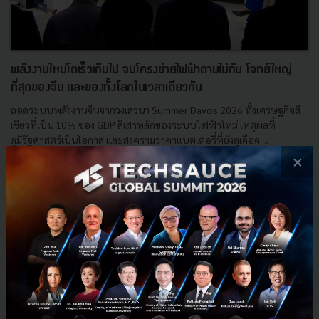
พลังงานใหม่โตเร็วเกินไป จนโครงข่ายไฟฟ้าตามไม่ทัน โจทย์ใหญ่
ที่สุดของจีน และของทั้งโลกในเวลาเดียวกัน
ถอดระบบพลังงานจีนจากวงเสวนา Summer Davos 2026 ทั้งเศรษฐกิจสี
เขียวที่เป็น 10% ของ GDP สี่เสาหลักของระบบไฟฟ้าใหม่ เหตุผลที่
ภูมิรัฐศาสตร์เป็นโอกาส และสงครามราคาแบตเตอรี่ที่ยังดุเดือด ...
×
มิถุนายน 25, 2026
| By
Techsauce Team
0
Sustainable Focus
AI
Coal
Solar
China