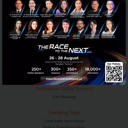
E-mail :
contact@techsauce.co
Tel : 02-001-5375
Mobile : 06-4658-9500
Techsauce Media
About Techsauce
Techsauce Services
Privacy Policy
ส่งบทความ
Techsauce Global Summit
Visit Website
Trending Tags
Corporate Innovation
Digital Transformation