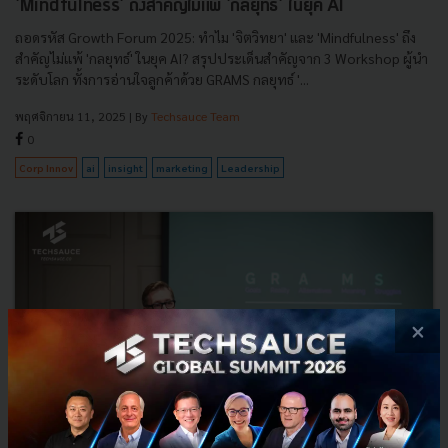
'Mindfulness' ถึงสำคัญไม่แพ้ 'กลยุทธ์' ในยุค AI
ถอดรหัส Growth Forum 2025: ทำไม 'จิตวิทยา' และ 'Mindfulness' ถึง
สำคัญไม่แพ้ 'กลยุทธ์' ในยุค AI? สรุปประเด็นสำคัญจาก 3 Workshop ผู้นำ
ระดับโลก ทั้งการอ่านใจลูกค้าด้วย GRAMS กลยุทธ์ '...
พฤศจิกายน 11, 2025
| By
Techsauce Team
0
Corp Innov
ai
insight
marketing
Leadership
×