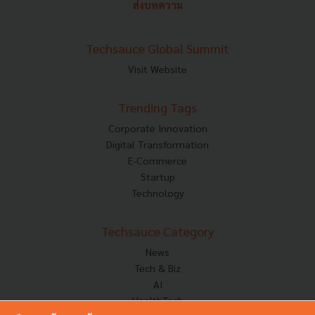
ส่งบทความ
Techsauce Global Summit
Visit Website
Trending Tags
Corporate Innovation
Digital Transformation
E-Commerce
Startup
Technology
Techsauce Category
News
Tech & Biz
AI
HealthTech