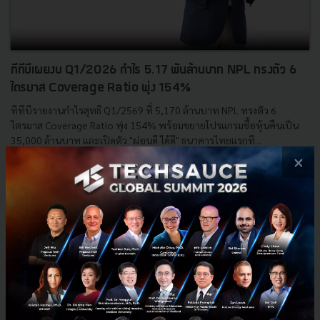
ทีทีบีเผยงบ Q1/2026 กำไร 5.17 พันล้านบาท NPL ทรงตัว 6
ไตรมาส Coverage Ratio พุ่ง 154%
ทีทีบีรายงานกำไรสุทธิ Q1/2569 ที่ 5,170 ล้านบาท NPL ทรงตัว 6
ไตรมาส Coverage Ratio พุ่ง 154% พร้อมขยายโปรแกรมซื้อหุ้นคืนเป็น
35,000 ล้านบาท และเปิดตัว "ผ่อนดี ได้ดี" ธนาคารไทยแรกที...
×
เมษายน 20, 2026
| By
Techsauce Team
0
News
TTB
NPL
Fintech
Banking