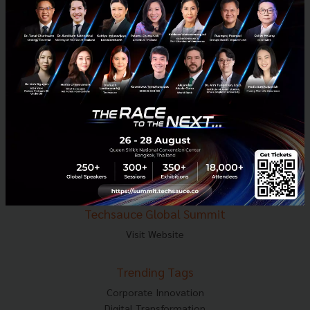
E-mail :
contact@techsauce.co
Tel : 02-001-5375
Mobile : 06-4658-9500
Techsauce Media
About Techsauce
Techsauce Services
Privacy Policy
ส่งบทความ
Techsauce Global Summit
Visit Website
Trending Tags
Corporate Innovation
Digital Transformation