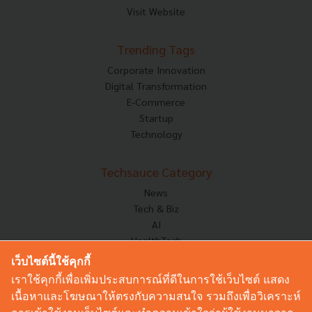
Visit Website
Trending Tags
Corporate Innovation
Digital Transformation
E-Commerce
Startup
Technology
Techsauce Category
News
Tech & Biz
AI
HealthTech
Exec Insight
เว็บไซต์นี้ใช้คุกกี้
Corp Innov
เราใช้คุกกี้เพื่อเพิ่มประสบการณ์ที่ดีในการใช้เว็บไซต์ แสดง
Saucy Thoughts
เนื้อหาและโฆษณาให้ตรงกับความสนใจ รวมถึงเพื่อวิเคราะห์
Based On