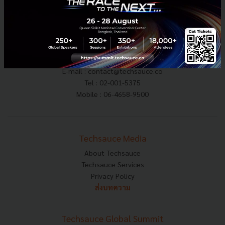
E-mail :
contact@techsauce.co
Tel : 02-001-5375
Mobile : 06-4658-9500
Techsauce Media
About Techsauce
Techsauce Services
Privacy Policy
ส่งบทความ
Techsauce Global Summit