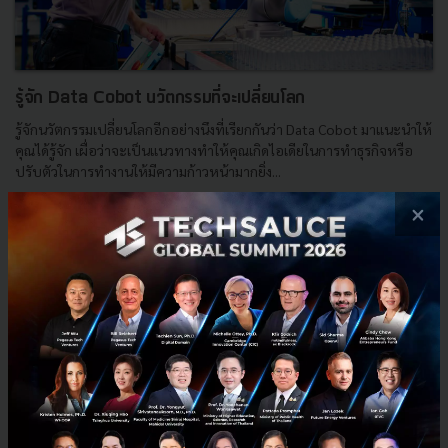
รู้จัก Data Cobot นวัตกรรมที่จะเปลี่ยนโลก
รู้จักนวัตกรรมเปลี่ยนโลกอีกอย่างนึงที่เรียกกันว่า Data Cobot มาแนะนำให้
คุณได้รู้จัก เผื่อว่าจะเป็นแนวทางทำให้คุณเกิดไอเดียในการทำธุรกิจหรือ
ปรับตัวในการทำงานให้มีความก้าวหน้ามากยิ่ง...
พฤษภาคม 9, 2022
| By
Techsauce Team
×
0
PR News
industrial
Data Cobot
universal-robots
E-mail :
contact@techsauce.co