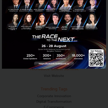
Tel : 02-001-5375
Mobile : 06-4658-9500
Techsauce Media
About Techsauce
Techsauce Services
Privacy Policy
ส่งบทความ
Techsauce Global Summit
Visit Website
Trending Tags
Corporate Innovation
Digital Transformation
E-Commerce