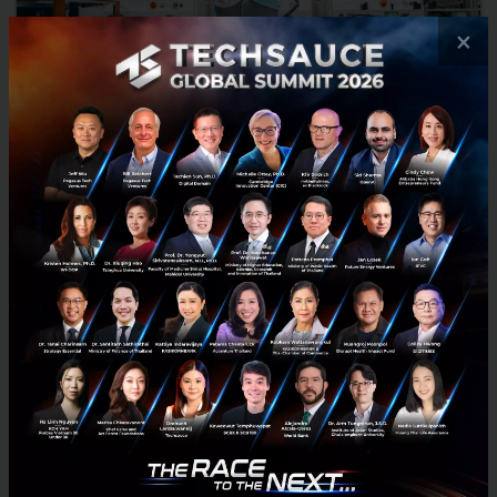
×
Universal Robots เพิ่มประสิทธิภาพให้ Benchmark
Electronics ในประเทศไทยถึง 25 เปอร์เซ็นต์
บริษัทชั้นนำด้านหุ่นยนต์ร่วมปฏิบัติงานหรือ โคบอท ได้เพิ่มขีดความ
สามารถให้กับบริษัท Benchmark Electronics ในประเทศไทยด้วยการติด
ตั้งหุ่นยนต์โคบอท 6 ตัวสำหรับกระบวนการประกอบและทดสอบใน...
พฤษภาคม 14, 2020
| By
Techsauce Team
1
PR News
Robots
Universal Robots
Benchmark Electronics