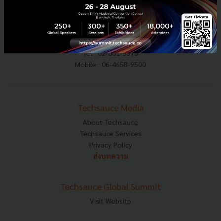
E-mail :
contact@techsauce.co
Tel : 02-001-5375
Mobile : 06-4658-9500
Techsauce Media
About Techsauce
Techsauce Services
Privacy Policy
ส่งบทความ
Techsauce Global Summit
Visit Website