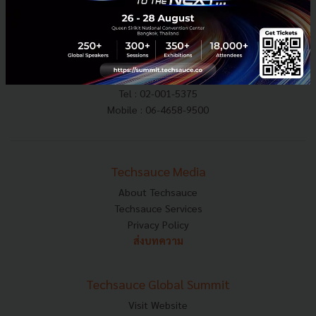
E-mail :
contact@techsauce.co
Tel : 02-001-5375
Mobile : 06-4658-9500
Techsauce Media
About Techsauce
Techsauce Services
Privacy Policy
ส่งบทความ
Techsauce Global Summit
Visit Website