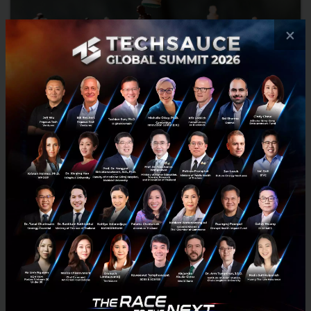
×
ความสำคัญของทักษะการตัดสินใจ (Decision making) กับ
ผู้นำ และ 5 เครื่องมือพร้อมวิธีที่จะช่วยพัฒนา
“การตัดสินใจ” เป็นหน้าที่และหลายครั้งกลายเป็นภาระที่หนักอึ้งสำหรับ
คนเป็นผู้นำ หากทำได้ดีก็จะนำความสำเร็จมาให้องค์กร แต่หากผิดพลาด
ผลเสียไม่ว่าจะน้อยหรือมากจะตามมา นี่คือคำตอบว่าทำไ...
กรกฎาคม 19, 2023
| By
Peeradon Rungnarongrak
0
Culture Transformation
leadership
Decision Making