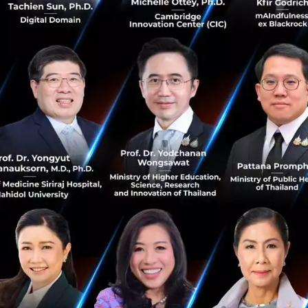
้วย โละทิ้งวิธีการตัดสินใจแบบบนลงล่างที่เราเคยใช้
ยืดหยุ่น ปรับเปลี่ยนได้อย่างรวดเร็วตามความเป็นจริงในปัจจุบั
ที่ดี
ดีขึ้น
ว่าการตัดสินใจที่ดีขึ้นอาจขึ้นอยู่กับประสบการณ์ที่มากขึ้นด้วย
จะไม่มีประสบการณ์ แต่สามารถฝึกกันได้ด้วยการลองจำลองสถา
ารสัมภาษณ์พนักงานใหม่ การแบ่งทีมทำงาน เราจะตัดสินใจย
รับประสบการณ์เหมือนสถานการณ์จริง แต่การเตรียมตัวไว้ก่อน
างาน
: อย่าลืมและมองข้ามการดูแลสุขภาพตัวเอง การพักผ่อน ออก
มความสามารถในการตัดสินใจ เมื่อต้องตัดสินใจเรื่องยาก อาจจะหย