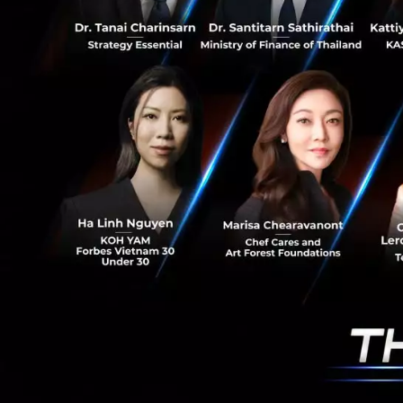
จดจ่อกับสิ่งที่เกิ
ระหว่างการใช้อารมณ
หุนหันพลันแล่นอาจ
ที่สุด
ทั้งนี้ผู้นำที่ดี
ฉลาดทางอารมณ์เพื่
อ้างอิง :
forbes
,
in
ถึงเป็นธุรกิจเล็ก
เริ่มเปลี่ยนวันนี้ก
.
หากองค์กรของคุณก
พนักงานลาออกเยอะ 
.