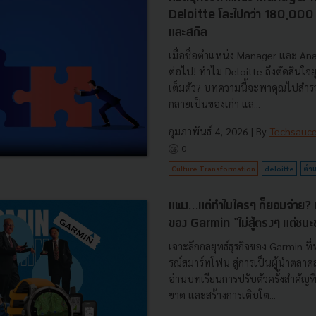
Deloitte โละไปกว่า 180,000 ค
และสกิล
เมื่อชื่อตำแหน่ง Manager และ Anal
ต่อไป! ทำไม Deloitte ถึงตัดสินใจยุ
เต็มตัว? บทความนี้จะพาคุณไปสำรว
กลายเป็นของเก่า แล...
กุมภาพันธ์ 4, 2026
| By
Techsauc
0
Culture Transformation
deloitte
ตำแ
แพง...แต่ทำไมใครๆ ก็ยอมจ่าย? เ
ของ Garmin "ไม่สู้ตรงๆ แต่ชน
เจาะลึกกลยุทธ์ธุรกิจของ Garmin ท
รณ์สมาร์ทโฟน สู่การเป็นผู้นำตล
อ่านบทเรียนการปรับตัวครั้งสำคัญที
ขาด และสร้างการเติบโต...