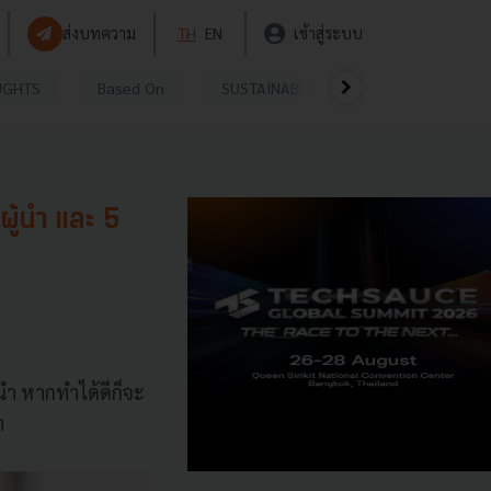
ส่งบทความ
TH
EN
เข้าสู่ระบบ
UGHTS
Based On
SUSTAINABLE
VIDEOS
P
ู้นำ และ 5
นำ หากทำได้ดีก็จะ
า