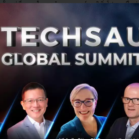
ั้น แต่เรื่องภายใน การกำหนดกลยุทธ์ การริเริ่มโปรเจกต์ใหม่ 
ูลที่มากพอและเชื่อถือได้อยู่ในมือก่อนทำการตัดสินใจ
ม่ได้เก่งที่สุด ต้องยอมรับว่าผู้นำอาจจะเป็นคนวิสัยทัศน์กว้างไกล แ
ปปรึกษาหารือกับผู้ที่ให้คำปรึกษาได้ บางครั้งอาจจะเป็นพนั
วัยรุ่น หรืออาจเป็นพนักงานวัยเก๋าที่มีประสบการณ์สูง เป็นแนวท
ดเจนขึ้น
หามีมุมมองหลายชั้น มีหลายวิธีแก้ และทางออก และผู้นำที่ด
พิจารณาทุกปัจจัยแวดล้อมของปัญหา ไม่ว่าจะเป็น ผู้มีส่วนได้ส่
าคต สิ่งที่เราจะได้หรือเสียจากการตัดสินใจนั้น ถ้าจะให้ดีเราอ
่เรากำลังจะตัดสินใจ และทำความเข้าใจมันอย่างละเอียดก่อน เ
ะเกิดขึ้น
ินใจ
: ในโลกที่ทุกสิ่งเปลี่ยนแปลงอย่างรวดเร็ว โดยเฉพาะผู้นำ
โนโลยีที่มีการเปลี่ยนแปลงทุกวัน การสร้างวัฒนธรรมการตัดสิน