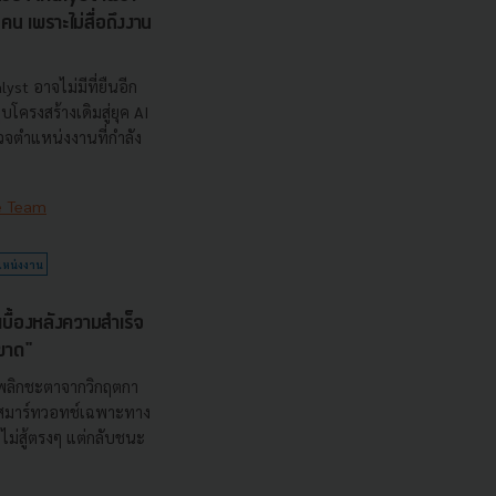
น เพราะไม่สื่อถึงงาน
yst อาจไม่มีที่ยืนอีก
บโครงสร้างเดิมสู่ยุค AI
จตำแหน่งงานที่กำลัง
e Team
หน่งงาน
บื้องหลังความสำเร็จ
ะขาด"
ี่พลิกชะตาจากวิกฤตกา
าดสมาร์ทวอทช์เฉพาะทาง
่ไม่สู้ตรงๆ แต่กลับชนะ