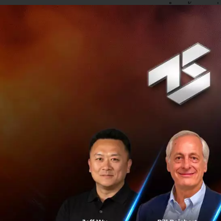
การทำมาค้าขายเท่าน
ฯลฯ ผู้นำควรมีข้อม
ความถ่อมตน
: เราไ
การนำปัญหาที่เจอไ
ที่เข้าใจเทรนด์ของ
มองภาพปัญหาได้ชั
ทางเลือก
: ทุกปัญ
เข้าใจแต่ละแง่มุม 
จะเกิดในปัจจุบัน อน
เสียของทางเลือกที
เสี่ยงและผลลัพธ์ที่จ
วัฒนธรรมการตัดส
หรือสายงานด้านเทค