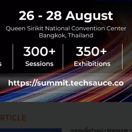
ุรกิจ SMEs /Startups ที่กำลัง Scale up สร้าง “คน” และ“Cultur
บเราได้ตั้งแต่วันนี้ที่
s://bit.ly/3PHzLNJ
plesauce.tech
leadership
Decision Making
No comment
RTICLE
หมดยุคชื่อตำแหน่ง Manager ห