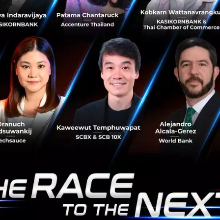
ดตรงหน้าได้ดีขึ้น ลดความเครียดและตัดสินใจอย่างรอบคอบ ผู้นำย
์และเหตุผลด้วย เมื่อต้องตัดสินใจ เพราะเมื่อไหร่มีอารมณ์มา
ทำให้เกิดผลลัพธ์ไม่ดีตามมา การขอพักเบรกหายใจสักเดี๋ยวจึงเ
ควรมีและหมั่นฝึกฝนทั้งทักษะด้านตรรกะและเหตุผล ทักษะการแก้
อช่วยให้การตัดสินใจดีขึ้น
deed
 วัฒนธรรมองค์กรก็สำคัญ
่อนสาย
ำลังเจอปัญหา … พนักงานหมดไฟ…ทุกการตัดสินใจล่าช้าเพร
แต่ไม่รู้สาเหตุ และอีกมากมายปัญหาในองค์กรที่คุณแก้ไม่ตก