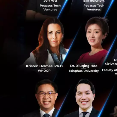
พนักงานมีส่วนร่วมด
แผน
: การมีแผนที่
สำคัญในการตัดสินใจ
ทำยังไงให้ตัดสินใจ
ฝึกฝน
: ต้องยอมรับ
ใหม่อายุน้อย อาจ
ออกแบบการทำงาน ก
0
ตามมา แม้จะไม่ได้
ใจดีขึ้นเมื่ออยู่หน้
กายพร้อม ใจพร้อม
0
หยุดพักบ้าง จะเพิ่