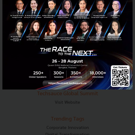
E-mail :
contact@techsauce.co
Tel : 02-001-5375
Mobile : 06-4658-9500
Techsauce Media
About Techsauce
Techsauce Services
Privacy Policy
ส่งบทความ
Techsauce Global Summit
Visit Website
Trending Tags
Corporate Innovation
Digital Transformation