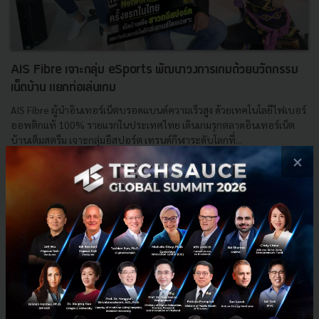
AIS Fibre เจาะกลุ่ม eSports พัฒนาวงการเกมด้วยนวัตกรรม
เน็ตบ้าน แยกท่อเล่นเกม
AIS Fibre ผู้นำอินเทอร์เน็ตบรอดแบนด์ความเร็วสูง ด้วยเทคโนโลยีไฟเบอร์
ออพติกแท้ 100% รายแรกในประเทศไทย เดินเกมรุกตลาดอินเทอร์เน็ต
บ้านเต็มสตรีม เจาะกลุ่มอีสปอร์ต เทรนด์กีฬาระดับโลกที่...
×
มีนาคม 22, 2019
| By
Techsauce Team
73
PR News
esports
AIS Fibre
Dual Bandwidth